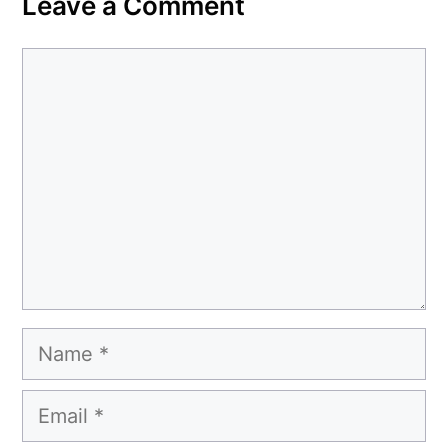
Leave a Comment
Comment
Name
Email