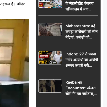
के मोहलीडीह पंचायत
ठहराया है। पीड़ित
सचिवालय में लगा
निःशुल्क स्वास्थ्य जांच
शिविर, सैकड़ों लोगों ने
Maharashtra: बड़े
उठाया लाभ
कपड़ा कारोबारी की तीन
बेटियां, करोड़ों की
कमाई… फिर भी पिता
अकेले: वृद्धाश्रम में गुजरे
Indore: 27 से ज्यादा
अंतिम दिन, 5100 रुपये
गंभीर अपराधों का आरोपी
भेजकर कहा– अंतिम
अनवर कादरी उर्फ
संस्कार कर दीजिए हम
‘डकैत’ गिरफ्तार, इंदौर
नहीं आ पाएंगे
पुलिस की बड़ी सफलता
Raebareli
Encounter: ज्वेलर्स
चोरी गैंग का पर्दाफाश,
पुलिस मुठभेड़ में दो
बदमाश घायल, 12.80