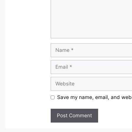
Name
Email
Website
Save my name, email, and websi