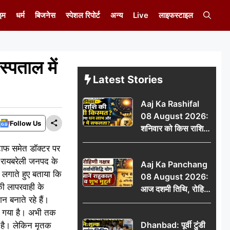
इम
धर्म
बिजनेस
स्पेशल रिपोर्ट
अन्य
Live
लाइफस्टाइल
स्पताल में
Latest Stories
Aaj Ka Rashifal
08 August 2026:
Follow Us
शनिवार को किस राशि
की चमकेगी किस्मत,
्टाफ समेत डॉक्टर पर
किसे मिलेगा धन लाभ
 रायबरेली जनपद के
Aaj Ka Panchang
और करियर में सफलता?
 लगाते हुए बताया कि
08 August 2026:
ी लापरवाही के
आज दशमी तिथि, रोहिणी
 बनाते रहे हैं।
नक्षत्र और सर्वार्थसिद्धि
या गया है। अभी तक
योग, जानें राहुकाल व
Dhanbad: पूर्वी टुंडी
ा है। लेकिन मृतक
शुभ मुहूर्त