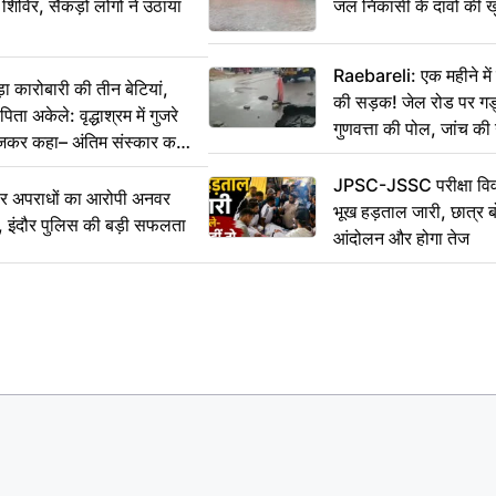
 शिविर, सैकड़ों लोगों ने उठाया
जल निकासी के दावों की ख
Raebareli: एक महीने म
कारोबारी की तीन बेटियां,
की सड़क! जेल रोड पर गड्ढ
ा अकेले: वृद्धाश्रम में गुजरे
गुणवत्ता की पोल, जांच की 
ेजकर कहा– अंतिम संस्कार कर
JPSC-JSSC परीक्षा विवा
भीर अपराधों का आरोपी अनवर
भूख हड़ताल जारी, छात्र बो
र, इंदौर पुलिस की बड़ी सफलता
आंदोलन और होगा तेज