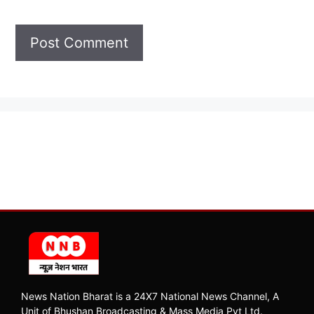
News Nation Bharat is a 24X7 National News Channel, A
Unit of Bhushan Broadcasting & Mass Media Pvt Ltd.