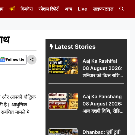
इम
धर्म
बिजनेस
स्पेशल रिपोर्ट
अन्य
Live
लाइफस्टाइल
साथ
Latest Stories
Follow Us
Aaj Ka Rashifal
08 August 2026:
शनिवार को किस राशि
की चमकेगी किस्मत,
किसे मिलेगा धन लाभ
Aaj Ka Panchang
गे और आपकी बौद्धिक
और करियर में सफलता?
08 August 2026:
सकती है। आधुनिक
आज दशमी तिथि, रोहिणी
संबंधित मामले में
नक्षत्र और सर्वार्थसिद्धि
योग, जानें राहुकाल व
Dhanbad: पूर्वी टुंडी
शुभ मुहूर्त