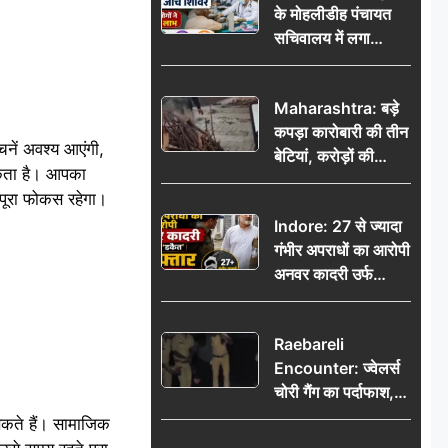
के मोहलीडीह पंचायत
सचिवालय में लगा
निःशुल्क स्वास्थ्य जांच
शिविर, सैकड़ों लोगों ने
Maharashtra: बड़े
उठाया लाभ
कपड़ा कारोबारी की तीन
नें अवश्य आएंगी,
बेटियां, करोड़ों की
सकता है। आपका
कमाई… फिर भी पिता
पूरा फोकस रहेगा।
अकेले: वृद्धाश्रम में गुजरे
Indore: 27 से ज्यादा
अंतिम दिन, 5100 रुपये
गंभीर अपराधों का आरोपी
भेजकर कहा– अंतिम
अनवर कादरी उर्फ
संस्कार कर दीजिए हम
‘डकैत’ गिरफ्तार, इंदौर
नहीं आ पाएंगे
पुलिस की बड़ी सफलता
Raebareli
Encounter: ज्वेलर्स
चोरी गैंग का पर्दाफाश,
पुलिस मुठभेड़ में दो
सकते हैं। सामाजिक
बदमाश घायल, 12.80