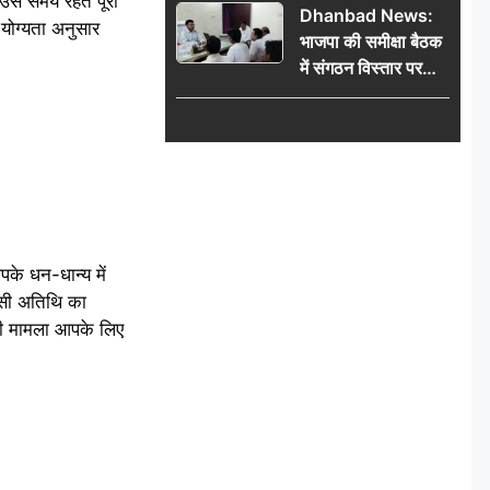
उसे समय रहते पूरा
Dhanbad News:
किलो चांदी बरामद
 योग्यता अनुसार
भाजपा की समीक्षा बैठक
में संगठन विस्तार पर
मंथन, बीडीओ से
मिलकर सौंपा
जनसमस्याओं का विवरण
के धन-धान्य में
किसी अतिथि का
नी मामला आपके लिए