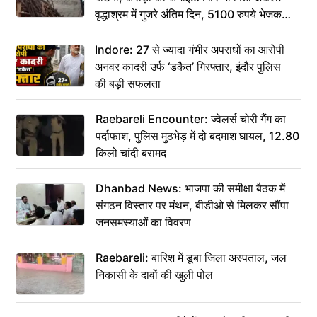
वृद्धाश्रम में गुजरे अंतिम दिन, 5100 रुपये भेजकर
कहा– अंतिम संस्कार कर दीजिए हम नहीं आ पाएंगे
Indore: 27 से ज्यादा गंभीर अपराधों का आरोपी
अनवर कादरी उर्फ ‘डकैत’ गिरफ्तार, इंदौर पुलिस
की बड़ी सफलता
Raebareli Encounter: ज्वेलर्स चोरी गैंग का
पर्दाफाश, पुलिस मुठभेड़ में दो बदमाश घायल, 12.80
किलो चांदी बरामद
Dhanbad News: भाजपा की समीक्षा बैठक में
संगठन विस्तार पर मंथन, बीडीओ से मिलकर सौंपा
जनसमस्याओं का विवरण
Raebareli: बारिश में डूबा जिला अस्पताल, जल
निकासी के दावों की खुली पोल