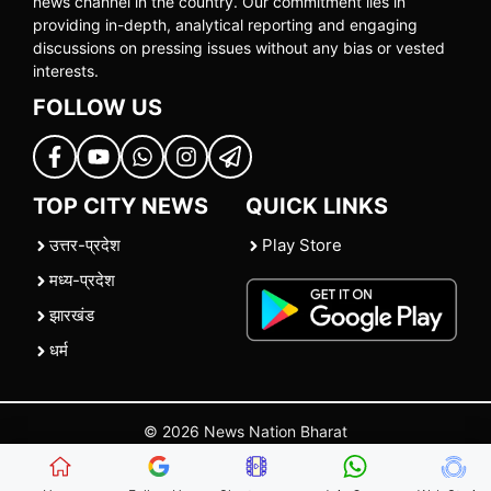
news channel in the country. Our commitment lies in
providing in-depth, analytical reporting and engaging
discussions on pressing issues without any bias or vested
interests.
FOLLOW US
TOP CITY NEWS
QUICK LINKS
उत्तर-प्रदेश
Play Store
मध्य-प्रदेश
झारखंड
धर्म
© 2026 News Nation Bharat
Home
|
About US
|
Contact Us
|
Policies
|
Terms and Conditions