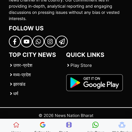
providing in-depth, analytical reporting and engaging
discussions on pressing issues without any bias or vested
interests.
FOLLOW US
TOP CITY NEWS
QUICK LINKS
उत्तर-प्रदेश
Play Store
मध्य-प्रदेश
झारखंड
धर्म
© 2026 News Nation Bharat
Home
|
About US
|
Contact Us
|
Policies
|
Terms and Conditions