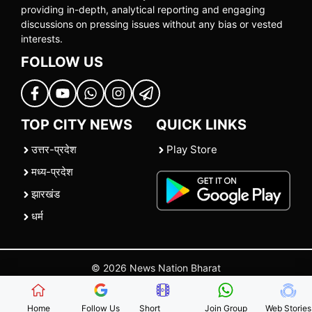
providing in-depth, analytical reporting and engaging
discussions on pressing issues without any bias or vested
interests.
FOLLOW US
TOP CITY NEWS
QUICK LINKS
उत्तर-प्रदेश
Play Store
मध्य-प्रदेश
झारखंड
धर्म
© 2026 News Nation Bharat
Home
|
About US
|
Contact Us
|
Policies
|
Terms and Conditions
Home
Follow Us
Short
Join Group
Web Stories