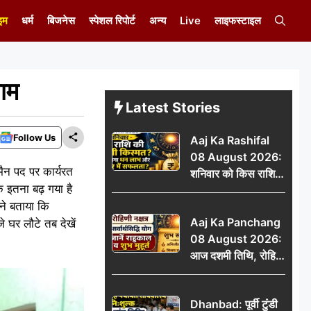
इम
धर्म
बिजनेस
स्पेशल रिपोर्ट
अन्य
Live
लाइफस्टाइल
जाम
Latest Stories
Follow Us
Aaj Ka Rashifal
08 August 2026:
मैन पद पर कार्यरत
शनिवार को किस राशि
 इतना बढ़ गया है
की चमकेगी किस्मत,
 ने बताया कि
किसे मिलेगा धन लाभ
Aaj Ka Panchang
े घर लौटे तब देखें
और करियर में सफलता?
08 August 2026:
आज दशमी तिथि, रोहिणी
नक्षत्र और सर्वार्थसिद्धि
योग, जानें राहुकाल व
Dhanbad: पूर्वी टुंडी
शुभ मुहूर्त