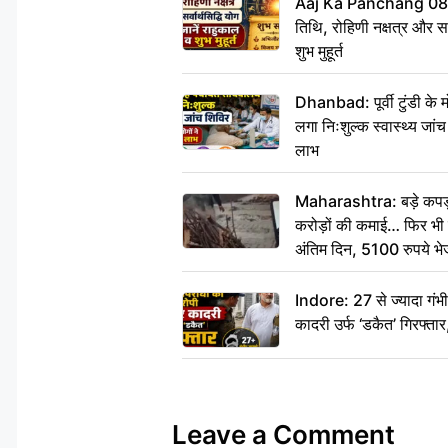
Aaj Ka Panchang 08
तिथि, रोहिणी नक्षत्र और सर्
शुभ मुहूर्त
Dhanbad: पूर्वी टुंडी के
लगा निःशुल्क स्वास्थ्य जांच
लाभ
Maharashtra: बड़े कपड़ा 
करोड़ों की कमाई… फिर भी पित
अंतिम दिन, 5100 रुपये भ
दीजिए हम नहीं आ पाएंगे
Indore: 27 से ज्यादा गं
कादरी उर्फ ‘डकैत’ गिरफ्ता
Leave a Comment