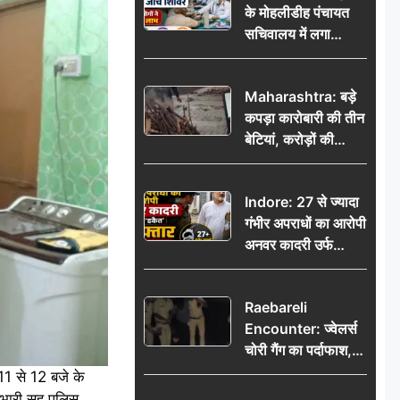
के मोहलीडीह पंचायत
सचिवालय में लगा
निःशुल्क स्वास्थ्य जांच
शिविर, सैकड़ों लोगों ने
Maharashtra: बड़े
उठाया लाभ
कपड़ा कारोबारी की तीन
बेटियां, करोड़ों की
कमाई… फिर भी पिता
अकेले: वृद्धाश्रम में गुजरे
Indore: 27 से ज्यादा
अंतिम दिन, 5100 रुपये
गंभीर अपराधों का आरोपी
भेजकर कहा– अंतिम
अनवर कादरी उर्फ
संस्कार कर दीजिए हम
‘डकैत’ गिरफ्तार, इंदौर
नहीं आ पाएंगे
पुलिस की बड़ी सफलता
Raebareli
Encounter: ज्वेलर्स
चोरी गैंग का पर्दाफाश,
पुलिस मुठभेड़ में दो
1 से 12 बजे के
बदमाश घायल, 12.80
रभारी सह पुलिस