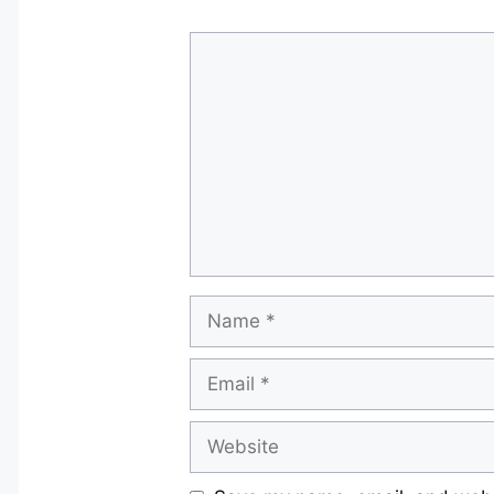
Comment
Name
Email
Website