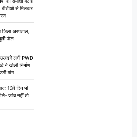
की समीक्षा बैठक
थन, बीडीओ से मिलकर
वरण
बा जिला अस्पताल,
ुली पोल
ें उखड़ने लगी PWD
े ने खोली निर्माण
उठी मांग
द: 13वें दिन भी
ले- जांच नहीं तो