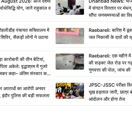
 August 2026: आज दशमी
Dhanbad News: भाजपा 
वार्थसिद्धि योग, जानें राहुकाल व
में संगठन विस्तार पर मं
सौंपा जनसमस्याओं का वि
 मोहलीडीह पंचायत सचिवालय में
Raebareli: बारिश में डू
 शिविर, सैकड़ों लोगों ने उठाया
जल निकासी के दावों की ख
Raebareli: एक महीने म
कारोबारी की तीन बेटियां,
की सड़क! जेल रोड पर गड्ढ
ा अकेले: वृद्धाश्रम में गुजरे
गुणवत्ता की पोल, जांच की 
ेजकर कहा– अंतिम संस्कार कर
JPSC-JSSC परीक्षा विवा
भीर अपराधों का आरोपी अनवर
भूख हड़ताल जारी, छात्र बो
र, इंदौर पुलिस की बड़ी सफलता
आंदोलन और होगा तेज