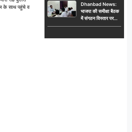
Dhanbad News:
किलो चांदी बरामद
ल के साथ पहुंचे व
भाजपा की समीक्षा बैठक
में संगठन विस्तार पर
मंथन, बीडीओ से
मिलकर सौंपा
जनसमस्याओं का विवरण