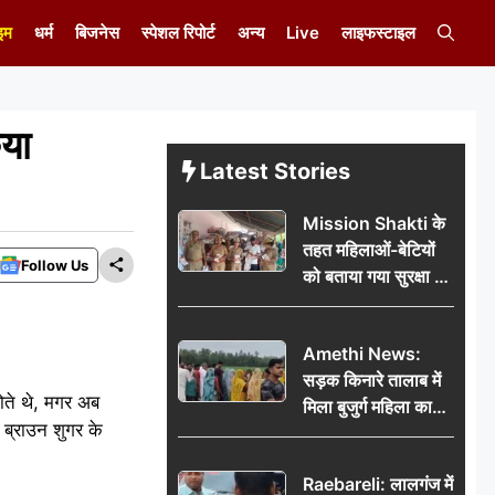
इम
धर्म
बिजनेस
स्पेशल रिपोर्ट
अन्य
Live
लाइफस्टाइल
िया
Latest Stories
Mission Shakti के
तहत महिलाओं-बेटियों
Follow Us
को बताया गया सुरक्षा के
अधिकार
Amethi News:
सड़क किनारे तालाब में
ोते थे, मगर अब
मिला बुजुर्ग महिला का
 ब्राउन शुगर के
शव, संदिग्ध परिस्थितियों
में मौत से फैली सनसनी
Raebareli: लालगंज में