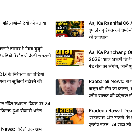
महिलाओं-बेटियों को बताया
Aaj Ka Rashifal 06
वृष और वृश्चिक की चमकेग
रहें सावधान
 तालाब में मिला बुजुर्ग
Aaj Ka Panchang 0
्थितियों में मौत से फैली सनसनी
2026: आज अष्टमी तिथि,
गंड योग का संयोग, जानें शुभ
और दिनभर का पंचांग
DM के निरीक्षण का वीडियो
ा या सुर्खियां बटोरने की
Raebareli News: बाथर
मासूम की मौत का कारण, 
वर्षीय बालक की दर्दनाक म
 मंदिर स्थापना दिवस पर 24
भक्तिमय हुआ बोकारो थर्मल
Pradeep Rawat Death: 
‘सरफरोश’ और ‘गजनी’ के 
प्रदीप रावत, 74 साल की उ
ws: विदेशों तक आम
कहा अलविदा