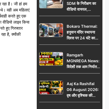
SDM के निरीक्षण का
 रहा है। जी हां हम
वीडियो वायरल,
 थे। वही अब महिलाएं
प्रशासनिक सक्रियता
यवाही करते हुए एक
या सुर्खियां बटोरने की
का वीडियो लाइव किया
Bokaro Thermal:
कवायद?
े हुए गिरफ्तार
हनुमान मंदिर स्थापना
हा है, क्योंकी
दिवस पर 24 घंटे का
अखंड हरि कीर्तन,
भक्तिमय हुआ बोकारो
Ramgarh
थर्मल
MGNREGA News:
विदेशों तक आम निर्यात
का सफर, जिले ने
हासिल किया राज्य में
Aaj Ka Rashifal
प्रथम स्थान
06 August 2026:
वृष और वृश्चिक की
चमकेगी किस्मत, मेष-
तुला रहें सावधान