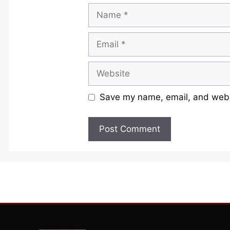
Name
Email
Website
Save my name, email, and websi