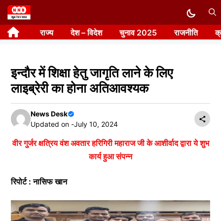
Skip
to
राज्य
देश – विदेश
चुनाव 2025
राजनीति
क
content
इन्दौर में शिक्षा हेतु जागृति लाने के लिए
लाइब्रेरी का होना अतिआवश्यक
News Desk
Updated on -
July 10, 2024
वीर गुर्जर क्षत्रिय वंश अवतार हरिगिरी महाराज जी के आशीर्वाद द्वारा ये शुभ
कार्य हुआ संपन्न
रिपोर्ट : नासिफ खान