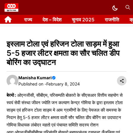
Skip
to
राज्य
देश – विदेश
चुनाव 2025
राजनीति
क
content
इस्लाम टोला एवं हरिजन टोला साड़म में हुआ
5-5 हजार लीटर क्षमता का सौर चलित डीप
बोरिंग का उद्घाटन
Manisha Kumari
Published on -
February 8, 2024
बेरमो :
ओएनजीसी, सीबीएम, परिसम्पति बोकारो के सीएसआर वित्तीय सहयोग से
स्वयं सेवी संस्था जीवन ज्योति जन कल्याण केन्द्र गोमिया के द्वारा इस्लाम टोला
साड़म एवं हरिजन टोला साड़म मे आम ग्रामीणों के लिए पेयजल की समस्या के
निदान हेतु 5-5 हजार लीटर क्षमता वाली सौर चलित डीप बोरिंग का उदघाटन
गोमिया विधायक लंबोदर महतो एवं पंचायत समिति सदस्य रोशन
आरा,ओएनजीसीसीबीएम परिसंपति बोकारो महाप्रबंधक दयानन्द कँडूलिया एवं