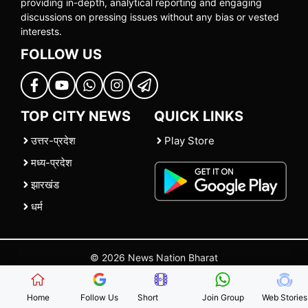
providing in-depth, analytical reporting and engaging
discussions on pressing issues without any bias or vested
interests.
FOLLOW US
TOP CITY NEWS
QUICK LINKS
उत्तर-प्रदेश
Play Store
मध्य-प्रदेश
झारखंड
धर्म
© 2026 News Nation Bharat
Home
|
About US
|
Contact Us
|
Policies
|
Terms and Conditions
Home
Follow Us
Short
Join Group
Web Stories