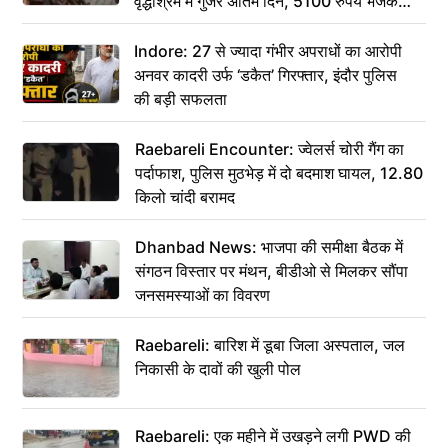
वृद्धाश्रम में गुजरे अंतिम दिन, 5100 रुपये भेजकर
कहा– अंतिम संस्कार कर दीजिए हम नहीं आ पाएंगे
Indore: 27 से ज्यादा गंभीर अपराधों का आरोपी
अनवर कादरी उर्फ ‘डकैत’ गिरफ्तार, इंदौर पुलिस
की बड़ी सफलता
Raebareli Encounter: ज्वेलर्स चोरी गैंग का
पर्दाफाश, पुलिस मुठभेड़ में दो बदमाश घायल, 12.80
किलो चांदी बरामद
Dhanbad News: भाजपा की समीक्षा बैठक में
संगठन विस्तार पर मंथन, बीडीओ से मिलकर सौंपा
जनसमस्याओं का विवरण
Raebareli: बारिश में डूबा जिला अस्पताल, जल
निकासी के दावों की खुली पोल
Raebareli: एक महीने में उखड़ने लगी PWD की