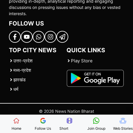
providing in-depth, analytical reporting and engaging
discussions on pressing issues without any bias or vested
interests.
FOLLOW US
TOP CITY NEWS
QUICK LINKS
उत्तर-प्रदेश
Play Store
मध्य-प्रदेश
झारखंड
धर्म
© 2026 News Nation Bharat
Home
|
About US
|
Contact Us
|
Policies
|
Terms and Conditions
Home
Follow Us
Short
Join Group
Web Stories