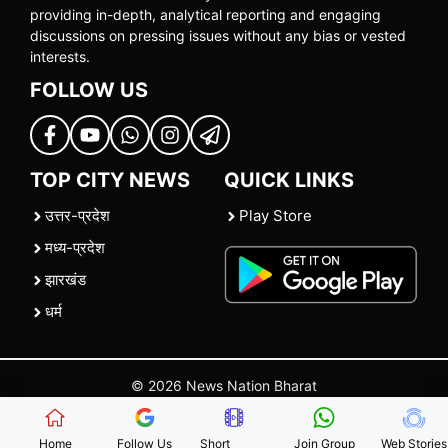
providing in-depth, analytical reporting and engaging
discussions on pressing issues without any bias or vested
interests.
FOLLOW US
TOP CITY NEWS
QUICK LINKS
उत्तर-प्रदेश
Play Store
मध्य-प्रदेश
झारखंड
धर्म
© 2026 News Nation Bharat
Home
|
About US
|
Contact Us
|
Policies
|
Terms and Conditions
Home
Follow Us
Short
Join Group
Web Stories