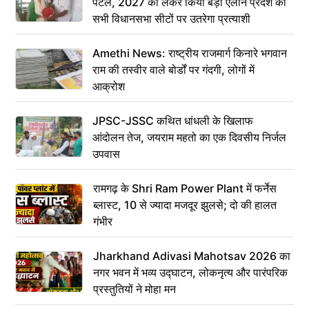
पटेल, 2027 को लेकर किया बड़ा ऐलान प्रदेश की
सभी विधानसभा सीटों पर उतरेगा प्रत्याशी
Amethi News: राष्ट्रीय राजमार्ग किनारे भगवान
राम की तस्वीर वाले बोर्डों पर गंदगी, लोगों में
आक्रोश
JPSC-JSSC कथित धांधली के खिलाफ
आंदोलन तेज, जयराम महतो का एक दिवसीय निर्जल
उपवास
रामगढ़ के Shri Ram Power Plant में फर्नेस
ब्लास्ट, 10 से ज्यादा मजदूर झुलसे; दो की हालत
गंभीर
Jharkhand Adivasi Mahotsav 2026 का
नगर भवन में भव्य उद्घाटन, लोकनृत्य और पारंपरिक
प्रस्तुतियों ने मोहा मन