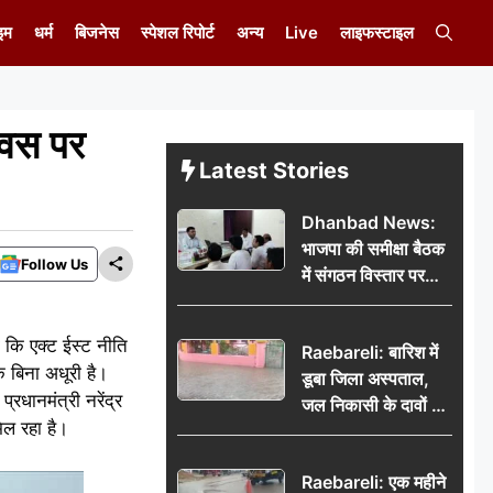
इम
धर्म
बिजनेस
स्पेशल रिपोर्ट
अन्य
Live
लाइफस्टाइल
दिवस पर
Latest Stories
Dhanbad News:
भाजपा की समीक्षा बैठक
Follow Us
में संगठन विस्तार पर
मंथन, बीडीओ से
मिलकर सौंपा
 कि एक्ट ईस्ट नीति
Raebareli: बारिश में
जनसमस्याओं का विवरण
के बिना अधूरी है।
डूबा जिला अस्पताल,
्रधानमंत्री नरेंद्र
जल निकासी के दावों की
मिल रहा है।
खुली पोल
Raebareli: एक महीने