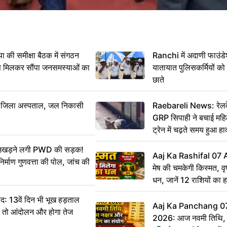
 समीक्षा बैठक में संगठन
Ranchi में अदाणी फाउंड
से मिलकर सौंपा जनसमस्याओं का
यातायात पुलिसकर्मियों क
छाते
बा जिला अस्पताल, जल निकासी
Raebareli News: रेलवे 
GRP सिपाही ने बचाई मह
ट्रेन में चढ़ते समय हुआ 
CCTV में कैद
ं उखड़ने लगी PWD की सड़क!
Aaj Ka Rashifal 07
िर्माण गुणवत्ता की पोल, जांच की
मेष की चमकेगी किस्मत, व
धन, जानें 12 राशियों का 
: 13वें दिन भी भूख हड़ताल
Aaj Ka Panchang 0
ीं तो आंदोलन और होगा तेज
2026: आज नवमी तिथि, क