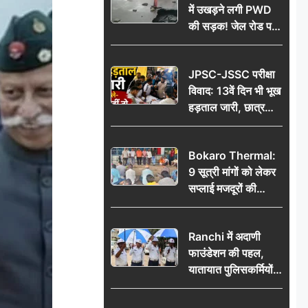
में उखड़ने लगी PWD
की सड़क! जेल रोड पर
गड्ढे ने खोली निर्माण
गुणवत्ता की पोल, जांच
JPSC-JSSC परीक्षा
की उठी मांग
विवाद: 13वें दिन भी भूख
हड़ताल जारी, छात्र
बोले- जांच नहीं तो
आंदोलन और होगा तेज
Bokaro Thermal:
9 सूत्री मांगों को लेकर
सप्लाई मजदूरों की
हुंकार, 12 अगस्त के
प्रदर्शन की रणनीति बनी
Ranchi में अदाणी
फाउंडेशन की पहल,
यातायात पुलिसकर्मियों
को वितरित किए गए छाते