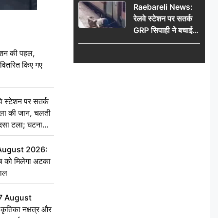
Raebareli News:
रेलवे स्टेशन पर सतर्क
GRP सिपाही ने बचाई
महिला की जान, चलती
ेशन की पहल,
ट्रेन में चढ़ते समय हुआ
ो वितरित किए गए
हादसा टला; घटना
CCTV में कैद
स्टेशन पर सतर्क
िला की जान, चलती
हादसा टला; घटना
 August 2026:
ृष को मिलेगा अटका
हाल
7 August
ृतिका नक्षत्र और