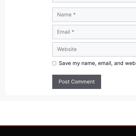
Name
Email
Website
Save my name, email, and websi