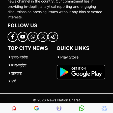
news channel in the country. Our commitment lies in
providing in-depth, analytical reporting and engaging
discussions on pressing issues without any bias or vested
interests.
FOLLOW US
TOP CITY NEWS
QUICK LINKS
उत्तर-प्रदेश
Play Store
मध्य-प्रदेश
झारखंड
धर्म
© 2026 News Nation Bharat
Home
|
About US
|
Contact Us
|
Policies
|
Terms and Conditions