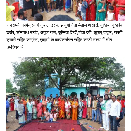
जनसंपर्क कार्यक्रम में कुशल उरांव, झामुमो नेता बेलाल अंसारी, मुखिया सुखदेव
उरांव, सोमनाथ उरांव, अतुल राज, सुष्मिता तिर्की,गीता देवी, खुशबू ठाकुर, पार्वती
कुमारी सहित कांग्रेस, झामुमो के कार्यकर्तागण सहित काफी संख्या में लोग
उपस्थित थे।