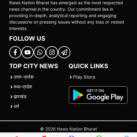
News Nation Bharat has emerged as the most respected
news channel in the country. Our commitment lies in
providing in-depth, analytical reporting and engaging
discussions on pressing issues without any bias or vested
interests.
FOLLOW US
TOP CITY NEWS
QUICK LINKS
उत्तर-प्रदेश
Play Store
मध्य-प्रदेश
झारखंड
धर्म
© 2026 News Nation Bharat
Home
|
About US
|
Contact Us
|
Policies
|
Terms and Conditions