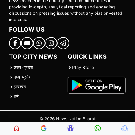
news channel in the country. Our commitment lies in
providing in-depth, analytical reporting and engaging
discussions on pressing issues without any bias or vested
interests.
FOLLOW US
TOP CITY NEWS
QUICK LINKS
उत्तर-प्रदेश
Play Store
मध्य-प्रदेश
झारखंड
धर्म
© 2026 News Nation Bharat
Home
|
About US
|
Contact Us
|
Policies
|
Terms and Conditions