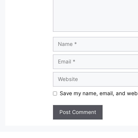
Name
Email
Website
Save my name, email, and websi