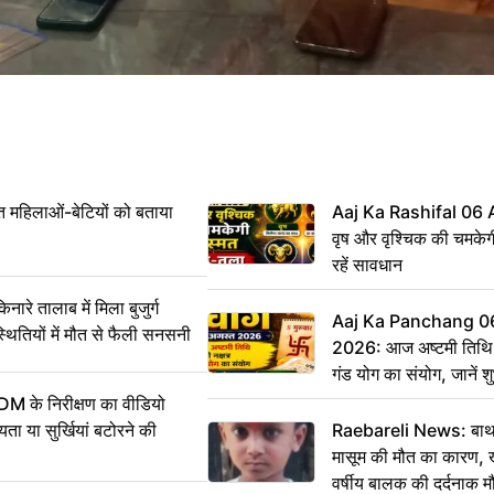
महिलाओं-बेटियों को बताया
Aaj Ka Rashifal 06
वृष और वृश्चिक की चमकेग
रहें सावधान
 तालाब में मिला बुजुर्ग
Aaj Ka Panchang 0
्थितियों में मौत से फैली सनसनी
2026: आज अष्टमी तिथि,
गंड योग का संयोग, जानें शुभ
और दिनभर का पंचांग
DM के निरीक्षण का वीडियो
ा या सुर्खियां बटोरने की
Raebareli News: बाथर
मासूम की मौत का कारण, 
वर्षीय बालक की दर्दनाक म