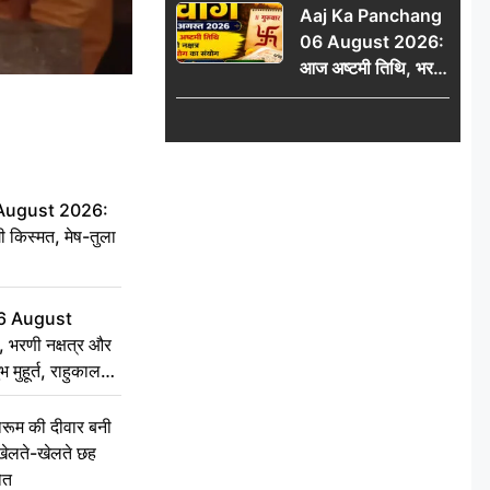
Aaj Ka Panchang
06 August 2026:
आज अष्टमी तिथि, भरणी
नक्षत्र और गंड योग का
संयोग, जानें शुभ मुहूर्त,
राहुकाल और दिनभर का
पंचांग
 August 2026:
ी किस्मत, मेष-तुला
6 August
 भरणी नक्षत्र और
 मुहूर्त, राहुकाल
ूम की दीवार बनी
खेलते-खेलते छह
ौत