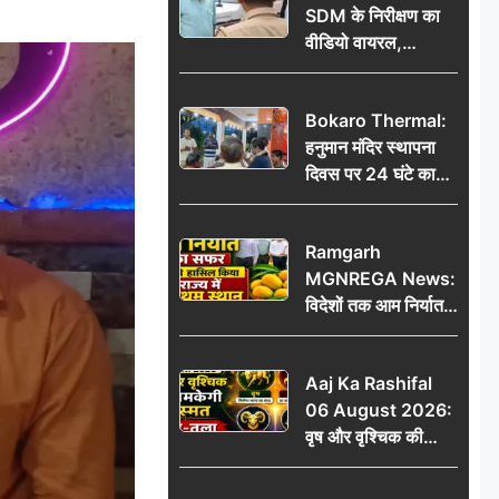
SDM के निरीक्षण का
वीडियो वायरल,
प्रशासनिक सक्रियता
या सुर्खियां बटोरने की
Bokaro Thermal:
कवायद?
हनुमान मंदिर स्थापना
दिवस पर 24 घंटे का
अखंड हरि कीर्तन,
भक्तिमय हुआ बोकारो
Ramgarh
थर्मल
MGNREGA News:
विदेशों तक आम निर्यात
का सफर, जिले ने
हासिल किया राज्य में
Aaj Ka Rashifal
प्रथम स्थान
06 August 2026:
वृष और वृश्चिक की
चमकेगी किस्मत, मेष-
तुला रहें सावधान