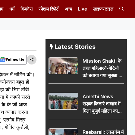
इम
धर्म
बिजनेस
स्पेशल रिपोर्ट
अन्य
Live
लाइफस्टाइल
Latest Stories
Follow Us
Mission Shakti के
तहत महिलाओं-बेटियों
होटल में मीटिंग की।
को बताया गया सुरक्षा के
 कनेक्शन बहुत ही
अधिकार
कहा की डिश टीवी
Amethi News:
ा में काफी सस्ते
सड़क किनारे तालाब में
कहा के के जी आज
मिला बुजुर्ग महिला का
साथ व्यापार करना
शव, संदिग्ध परिस्थितियों
, प्रमोद मिस्र
में मौत से फैली सनसनी
, गोविंद कुरौली,
Raebareli: लालगंज में