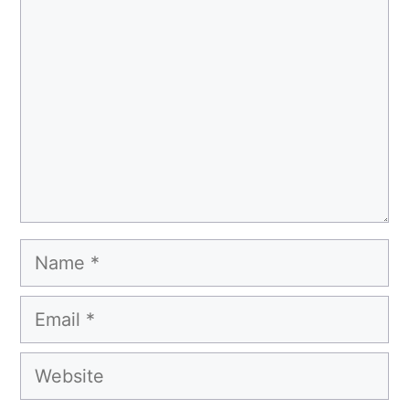
Name
Email
Website