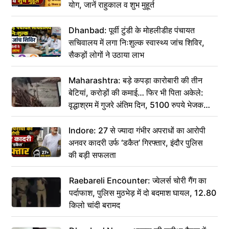
योग, जानें राहुकाल व शुभ मुहूर्त
Dhanbad: पूर्वी टुंडी के मोहलीडीह पंचायत
सचिवालय में लगा निःशुल्क स्वास्थ्य जांच शिविर,
सैकड़ों लोगों ने उठाया लाभ
Maharashtra: बड़े कपड़ा कारोबारी की तीन
बेटियां, करोड़ों की कमाई… फिर भी पिता अकेले:
वृद्धाश्रम में गुजरे अंतिम दिन, 5100 रुपये भेजकर
कहा– अंतिम संस्कार कर दीजिए हम नहीं आ पाएंगे
Indore: 27 से ज्यादा गंभीर अपराधों का आरोपी
अनवर कादरी उर्फ ‘डकैत’ गिरफ्तार, इंदौर पुलिस
की बड़ी सफलता
Raebareli Encounter: ज्वेलर्स चोरी गैंग का
पर्दाफाश, पुलिस मुठभेड़ में दो बदमाश घायल, 12.80
किलो चांदी बरामद