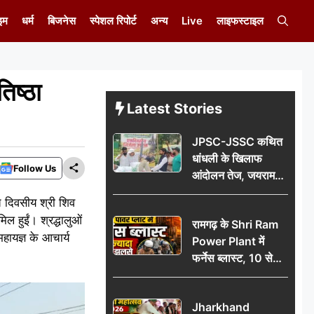
इम
धर्म
बिजनेस
स्पेशल रिपोर्ट
अन्य
Live
लाइफस्टाइल
िष्ठा
Latest Stories
JPSC-JSSC कथित
धांधली के खिलाफ
Follow Us
आंदोलन तेज, जयराम
महतो का एक दिवसीय
च दिवसीय श्री शिव
निर्जल उपवास
ल हुईं। श्रद्धालुओं
रामगढ़ के Shri Ram
ायज्ञ के आचार्य
Power Plant में
फर्नेस ब्लास्ट, 10 से
ज्यादा मजदूर झुलसे; दो
की हालत गंभीर
Jharkhand