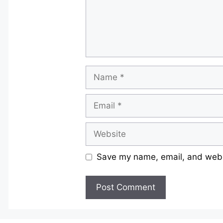
Name
Email
Website
Save my name, email, and websi