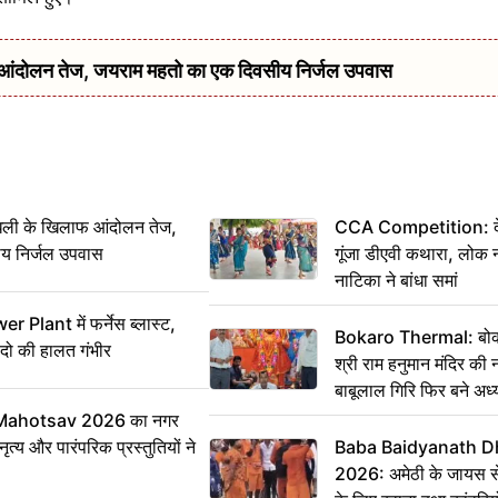
दोलन तेज, जयराम महतो का एक दिवसीय निर्जल उपवास
ी के खिलाफ आंदोलन तेज,
CCA Competition: देशभ
य निर्जल उपवास
गूंजा डीएवी कथारा, लोक न
नाटिका ने बांधा समां
 Plant में फर्नेस ब्लास्ट,
Bokaro Thermal: बोकारो
 दो की हालत गंभीर
श्री राम हनुमान मंदिर की
बाबूलाल गिरि फिर बने अध्य
Mahotsav 2026 का नगर
ृत्य और पारंपरिक प्रस्तुतियों ने
Baba Baidyanath D
2026: अमेठी के जायस से 