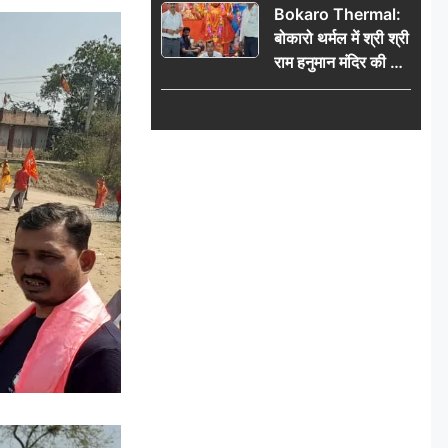
Bokaro Thermal:
बांधा समां
बोकारो थर्मल में श्री श्री
राम हनुमान मंदिर की नई
कमेटी गठित, बाबूलाल
गिरि फिर बने अध्यक्ष