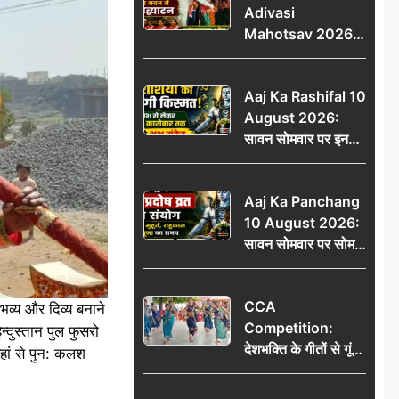
Adivasi
Mahotsav 2026
का नगर भवन में भव्य
उद्घाटन, लोकनृत्य और
Aaj Ka Rashifal 10
पारंपरिक प्रस्तुतियों ने
August 2026:
मोहा मन
सावन सोमवार पर इन
राशियों की चमकेगी
किस्मत, धन लाभ से
Aaj Ka Panchang
लेकर नौकरी-कारोबार
10 August 2026:
तक मिलेंगे शुभ संकेत
सावन सोमवार पर सोम
प्रदोष व्रत का संयोग,
जानें शुभ मुहूर्त, राहुकाल
CCA
और पूजा का समय
व्य और दिव्य बनाने
Competition:
्दुस्तान पुल फुसरो
देशभक्ति के गीतों से गूंजा
यहां से पुन: कलश
डीएवी कथारा, लोक
नृत्य और नृत्य-नाटिका ने