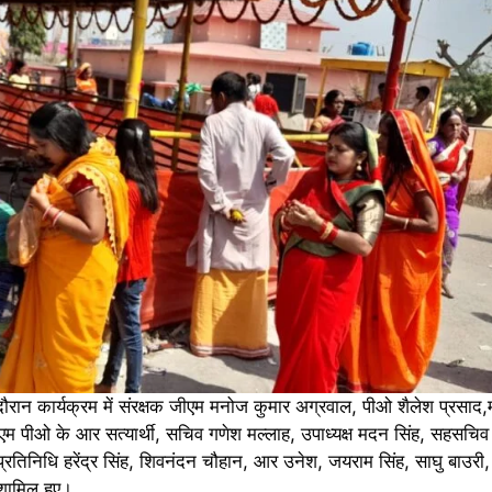
दौरान कार्यक्रम में संरक्षक जीएम मनोज कुमार अग्रवाल, पीओ शैलेश प्रसाद,
ीएम पीओ के आर सत्यार्थी, सचिव गणेश मल्लाह, उपाध्यक्ष मदन सिंह, सहसचि
प्रतिनिधि हरेंद्र सिंह, शिवनंदन चौहान, आर उनेश, जयराम सिंह, साघु बाउरी
 शामिल हुए।