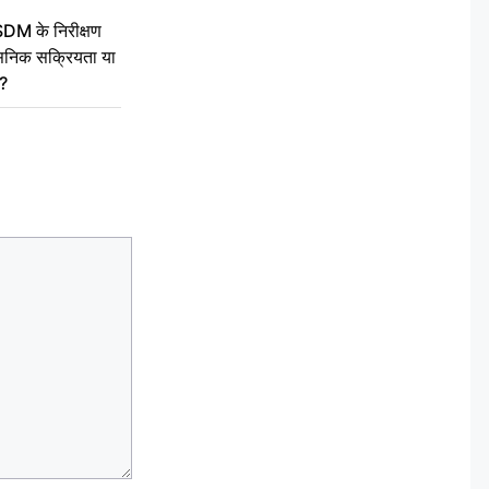
SDM के निरीक्षण
सनिक सक्रियता या
द?