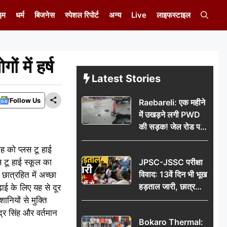
इम
धर्म
बिजनेस
स्पेशल रिपोर्ट
अन्य
Live
लाइफस्टाइल
 में हर्ष
Latest Stories
Follow Us
Raebareli: एक महीने
में उखड़ने लगी PWD
की सड़क! जेल रोड पर
गड्ढे ने खोली निर्माण
ीह को प्लस टू हाई
गुणवत्ता की पोल, जांच
स टू हाई स्कूल का
JPSC-JSSC परीक्षा
की उठी मांग
विवाद: 13वें दिन भी भूख
 छात्रहित में अच्छा
हड़ताल जारी, छात्र
ढ़ाई के लिए यह से दूर
बोले- जांच नहीं तो
नियों से मुक्ति
आंदोलन और होगा तेज
द्र सिंह और वर्तमान
Bokaro Thermal: