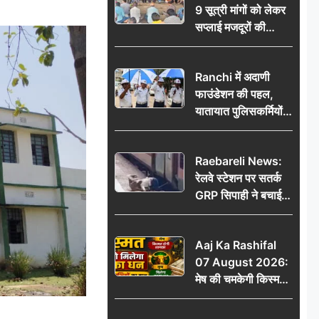
9 सूत्री मांगों को लेकर
सप्लाई मजदूरों की
हुंकार, 12 अगस्त के
प्रदर्शन की रणनीति बनी
Ranchi में अदाणी
फाउंडेशन की पहल,
यातायात पुलिसकर्मियों
को वितरित किए गए छाते
Raebareli News:
रेलवे स्टेशन पर सतर्क
GRP सिपाही ने बचाई
महिला की जान, चलती
ट्रेन में चढ़ते समय हुआ
Aaj Ka Rashifal
हादसा टला; घटना
07 August 2026:
CCTV में कैद
मेष की चमकेगी किस्मत,
वृष को मिलेगा अटका
धन, जानें 12 राशियों का