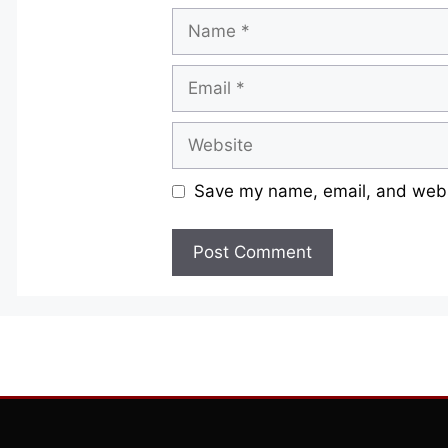
Name
Email
Website
Save my name, email, and websi