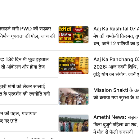
ं उखड़ने लगी PWD की सड़क!
Aaj Ka Rashifal 07
िर्माण गुणवत्ता की पोल, जांच की
मेष की चमकेगी किस्मत, व
धन, जानें 12 राशियों का 
: 13वें दिन भी भूख हड़ताल
Aaj Ka Panchang 0
ीं तो आंदोलन और होगा तेज
2026: आज नवमी तिथि, क
वृद्धि योग का संयोग, जानें श
का सही समय
ी मांगों को लेकर सप्लाई
Mission Shakti के तहत
्त के प्रदर्शन की रणनीति बनी
को बताया गया सुरक्षा के 
शन की पहल, यातायात
Amethi News: सड़क किन
िए गए छाते
मिला बुजुर्ग महिला का शव, 
में मौत से फैली सनसनी