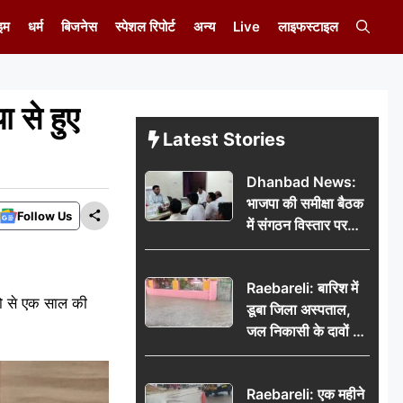
इम
धर्म
बिजनेस
स्पेशल रिपोर्ट
अन्य
Live
लाइफस्टाइल
ा से हुए
Latest Stories
Dhanbad News:
भाजपा की समीक्षा बैठक
Follow Us
में संगठन विस्तार पर
मंथन, बीडीओ से
मिलकर सौंपा
Raebareli: बारिश में
जनसमस्याओं का विवरण
रमो से एक साल की
डूबा जिला अस्पताल,
जल निकासी के दावों की
खुली पोल
Raebareli: एक महीने