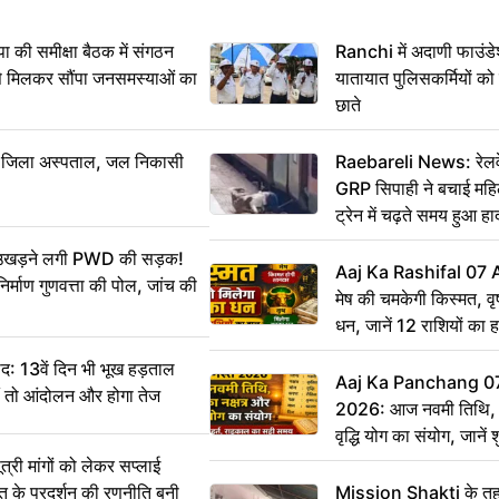
 समीक्षा बैठक में संगठन
Ranchi में अदाणी फाउंड
से मिलकर सौंपा जनसमस्याओं का
यातायात पुलिसकर्मियों क
छाते
बा जिला अस्पताल, जल निकासी
Raebareli News: रेलवे 
GRP सिपाही ने बचाई मह
ट्रेन में चढ़ते समय हुआ 
CCTV में कैद
ं उखड़ने लगी PWD की सड़क!
Aaj Ka Rashifal 07
िर्माण गुणवत्ता की पोल, जांच की
मेष की चमकेगी किस्मत, व
धन, जानें 12 राशियों का 
: 13वें दिन भी भूख हड़ताल
Aaj Ka Panchang 0
ीं तो आंदोलन और होगा तेज
2026: आज नवमी तिथि, क
वृद्धि योग का संयोग, जानें श
का सही समय
ी मांगों को लेकर सप्लाई
्त के प्रदर्शन की रणनीति बनी
Mission Shakti के तहत