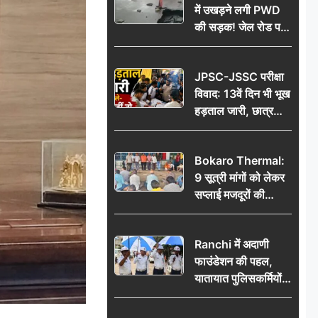
में उखड़ने लगी PWD
की सड़क! जेल रोड पर
गड्ढे ने खोली निर्माण
गुणवत्ता की पोल, जांच
JPSC-JSSC परीक्षा
की उठी मांग
विवाद: 13वें दिन भी भूख
हड़ताल जारी, छात्र
बोले- जांच नहीं तो
आंदोलन और होगा तेज
Bokaro Thermal:
9 सूत्री मांगों को लेकर
सप्लाई मजदूरों की
हुंकार, 12 अगस्त के
प्रदर्शन की रणनीति बनी
Ranchi में अदाणी
फाउंडेशन की पहल,
यातायात पुलिसकर्मियों
को वितरित किए गए छाते