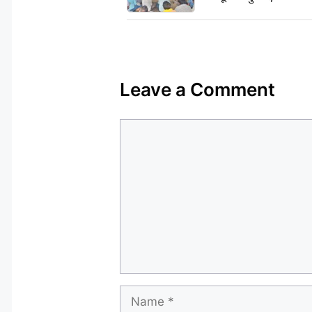
Leave a Comment
Comment
Name