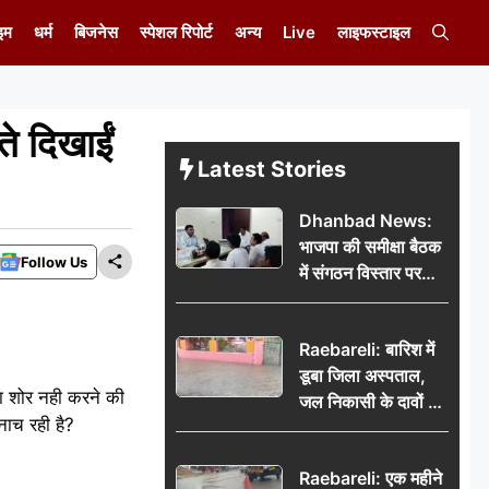
इम
धर्म
बिजनेस
स्पेशल रिपोर्ट
अन्य
Live
लाइफस्टाइल
े दिखाईं
Latest Stories
Dhanbad News:
भाजपा की समीक्षा बैठक
Follow Us
में संगठन विस्तार पर
मंथन, बीडीओ से
मिलकर सौंपा
Raebareli: बारिश में
जनसमस्याओं का विवरण
डूबा जिला अस्पताल,
ा शोर नही करने की
जल निकासी के दावों की
नाच रही है?
खुली पोल
Raebareli: एक महीने