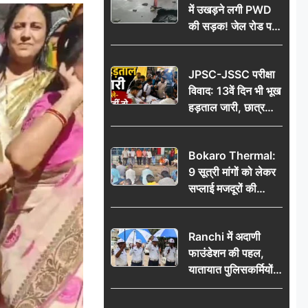
में उखड़ने लगी PWD
की सड़क! जेल रोड पर
गड्ढे ने खोली निर्माण
गुणवत्ता की पोल, जांच
JPSC-JSSC परीक्षा
की उठी मांग
विवाद: 13वें दिन भी भूख
हड़ताल जारी, छात्र
बोले- जांच नहीं तो
आंदोलन और होगा तेज
Bokaro Thermal:
9 सूत्री मांगों को लेकर
सप्लाई मजदूरों की
हुंकार, 12 अगस्त के
प्रदर्शन की रणनीति बनी
Ranchi में अदाणी
फाउंडेशन की पहल,
यातायात पुलिसकर्मियों
को वितरित किए गए छाते