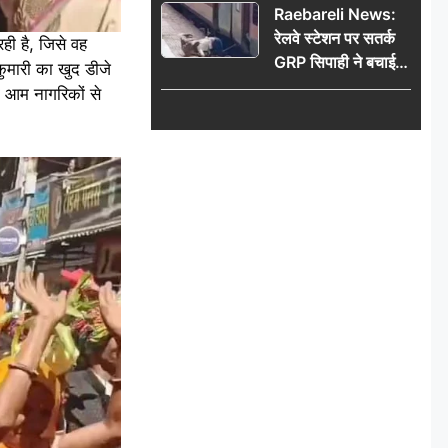
Raebareli News:
रेलवे स्टेशन पर सतर्क
ही है, जिसे वह
GRP सिपाही ने बचाई
कुमारी का खुद डीजे
महिला की जान, चलती
ो आम नागरिकों से
ट्रेन में चढ़ते समय हुआ
हादसा टला; घटना
CCTV में कैद