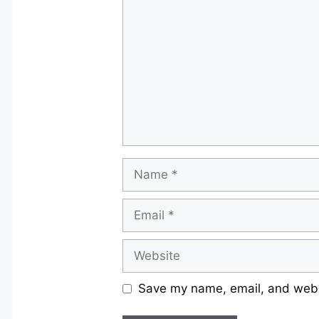
Name
Email
Website
Save my name, email, and websi