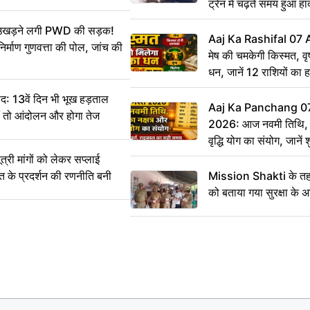
ट्रेन में चढ़ते समय हुआ 
CCTV में कैद
ं उखड़ने लगी PWD की सड़क!
Aaj Ka Rashifal 07
िर्माण गुणवत्ता की पोल, जांच की
मेष की चमकेगी किस्मत, व
धन, जानें 12 राशियों का 
: 13वें दिन भी भूख हड़ताल
Aaj Ka Panchang 0
ीं तो आंदोलन और होगा तेज
2026: आज नवमी तिथि, क
वृद्धि योग का संयोग, जानें श
का सही समय
ी मांगों को लेकर सप्लाई
्त के प्रदर्शन की रणनीति बनी
Mission Shakti के तहत
को बताया गया सुरक्षा के 