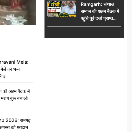
Ramgarh: संथाल
की भीड़
समाज की अहम बैठक में
पहुंचे पूर्व दर्जा प्राप्त
मंत्री, मरांग बुरू बचाओ
संघर्ष पर हुई चर्चा
hravani Mela:
 मेले का भव्य
भीड़
की अहम बैठक में
्री, मरांग बुरू बचाओ
 2026: रामगढ़
गस्त को मतदान