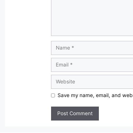
Name
Email
Website
Save my name, email, and websi