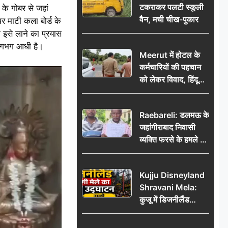
टकराकर पलटी स्कूली
 के गोबर से जहां
वैन, मची चीख-पुकार
धर माटी कला बोर्ड के
 इसे लाने का प्रयास
े लगभग आधी है।
Meerut में होटल के
कर्मचारियों की पहचान
को लेकर विवाद, हिंदू
सुरक्षा संगठन ने उठाए
सवाल; प्रशासन से जांच
Raebareli: डलमऊ के
की मांग
जहांगीराबाद निवासी
व्यक्ति फरसे के हमले में
घायल थाने में शिकायत
पर दरोगा ने मांगे 10
Kujju Disneyland
हजार’, रकम न देने पर
Shravani Mela:
कार्रवाई ठंडी!
कुजू में डिजनीलैंड
श्रावणी मेले का भव्य
उद्घाटन, उमड़ी लोगों