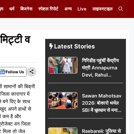
इम
धर्म
बिजनेस
स्पेशल रिपोर्ट
अन्य
Live
लाइफस्टाइल
 मिट्टी व
Latest Stories
गिरिडीह पहुंचीं केंद्रीय
मंत्री Annapurna
Follow Us
Devi, Rahul
Gandhi पर साधा
गी सामानों की बिक्री
निशाना; छात्रों के
जिला कारागार में
Sawan Mahotsav
आंदोलन को लेकर
े बने दिए के साथ
2026: बोकारो थर्मल
सरकार पर हमला
ुद अपने हाथों से
SBI में धूमधाम से मना
फी कम है और
सावन महोत्सव
्रोजेक्ट वन जिला
Raebareli: पुलिया से
्ट मिला तो जेल