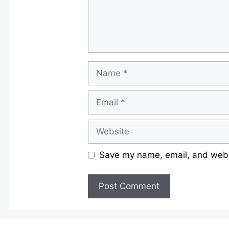
Name
Email
Website
Save my name, email, and websi