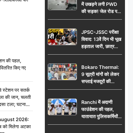
में उखड़ने लगी PWD
की सड़क! जेल रोड पर
गड्ढे ने खोली निर्माण
गुणवत्ता की पोल, जांच
JPSC-JSSC परीक्षा
की उठी मांग
विवाद: 13वें दिन भी भूख
हड़ताल जारी, छात्र
बोले- जांच नहीं तो
ेशन की पहल,
आंदोलन और होगा तेज
Bokaro Thermal:
ो वितरित किए गए
9 सूत्री मांगों को लेकर
सप्लाई मजदूरों की
हुंकार, 12 अगस्त के
स्टेशन पर सतर्क
प्रदर्शन की रणनीति बनी
िला की जान, चलती
Ranchi में अदाणी
हादसा टला; घटना
फाउंडेशन की पहल,
यातायात पुलिसकर्मियों
 August 2026:
को वितरित किए गए छाते
ृष को मिलेगा अटका