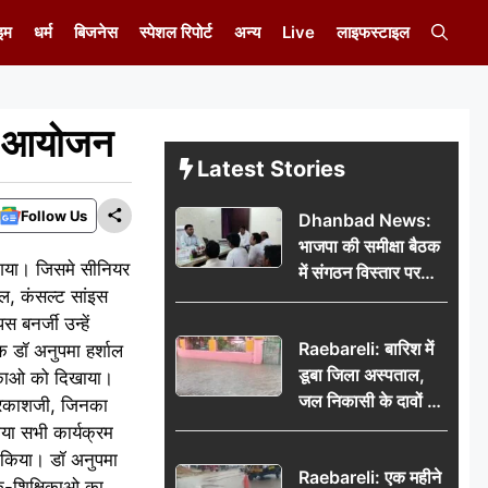
इम
धर्म
बिजनेस
स्पेशल रिपोर्ट
अन्य
Live
लाइफस्टाइल
हुआ आयोजन
Latest Stories
Follow Us
Dhanbad News:
भाजपा की समीक्षा बैठक
ा गया। जिसमे सीनियर
में संगठन विस्तार पर
ाल, कंसल्ट सांइस
मंथन, बीडीओ से
 बनर्जी उन्हें
मिलकर सौंपा
Raebareli: बारिश में
िक डॉ अनुपमा हर्शाल
जनसमस्याओं का विवरण
डूबा जिला अस्पताल,
शिकाओ को दिखाया।
जल निकासी के दावों की
ुप्रकाशजी, जिनका
खुली पोल
 गया सभी कार्यक्रम
भी किया। डॉ अनुपमा
Raebareli: एक महीने
षक-शिक्षिकाओ का