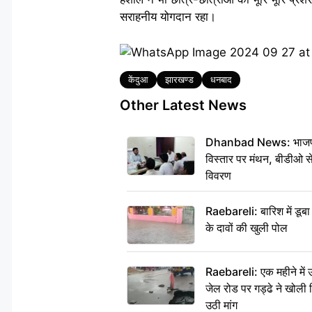
सराहनीय योगदान रहा।
Tags
केंदुआ
झारखण्ड
धनबाद
Other Latest News
Dhanbad News: भाजपा की
विस्तार पर मंथन, बीडीओ 
विवरण
Raebareli: बारिश में डू
के दावों की खुली पोल
Raebareli: एक महीने मे
जेल रोड पर गड्ढे ने खोली न
उठी मांग