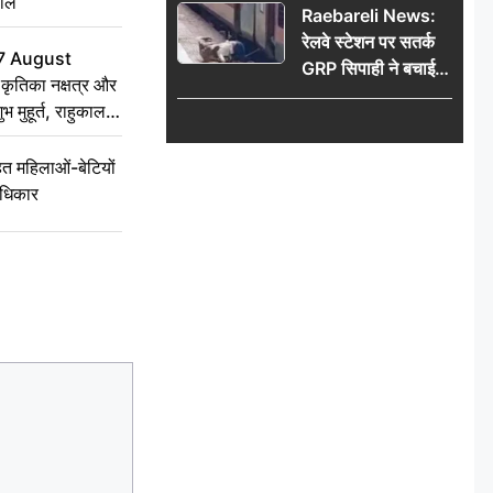
हाल
Raebareli News:
रेलवे स्टेशन पर सतर्क
7 August
GRP सिपाही ने बचाई
ृतिका नक्षत्र और
महिला की जान, चलती
ुभ मुहूर्त, राहुकाल
ट्रेन में चढ़ते समय हुआ
हादसा टला; घटना
 महिलाओं-बेटियों
CCTV में कैद
अधिकार