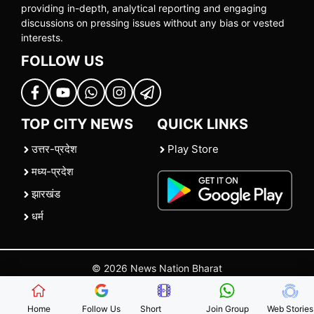
providing in-depth, analytical reporting and engaging
discussions on pressing issues without any bias or vested
interests.
FOLLOW US
TOP CITY NEWS
QUICK LINKS
उत्तर-प्रदेश
Play Store
मध्य-प्रदेश
झारखंड
धर्म
© 2026 News Nation Bharat
Home
|
About US
|
Contact Us
|
Policies
|
Terms and Conditions
Home
Follow Us
Short
Join Group
Web Stories