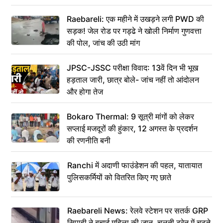
Raebareli: एक महीने में उखड़ने लगी PWD की
सड़क! जेल रोड पर गड्ढे ने खोली निर्माण गुणवत्ता
की पोल, जांच की उठी मांग
JPSC-JSSC परीक्षा विवाद: 13वें दिन भी भूख
हड़ताल जारी, छात्र बोले- जांच नहीं तो आंदोलन
और होगा तेज
Bokaro Thermal: 9 सूत्री मांगों को लेकर
सप्लाई मजदूरों की हुंकार, 12 अगस्त के प्रदर्शन
की रणनीति बनी
Ranchi में अदाणी फाउंडेशन की पहल, यातायात
पुलिसकर्मियों को वितरित किए गए छाते
Raebareli News: रेलवे स्टेशन पर सतर्क GRP
सिपाही ने बचाई महिला की जान, चलती ट्रेन में चढ़ते