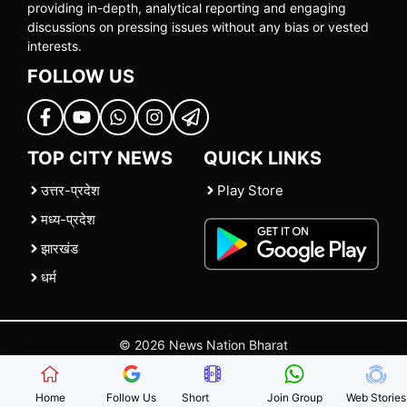
providing in-depth, analytical reporting and engaging
discussions on pressing issues without any bias or vested
interests.
FOLLOW US
TOP CITY NEWS
QUICK LINKS
उत्तर-प्रदेश
Play Store
मध्य-प्रदेश
झारखंड
धर्म
© 2026 News Nation Bharat
Home
|
About US
|
Contact Us
|
Policies
|
Terms and Conditions
Home
Follow Us
Short
Join Group
Web Stories