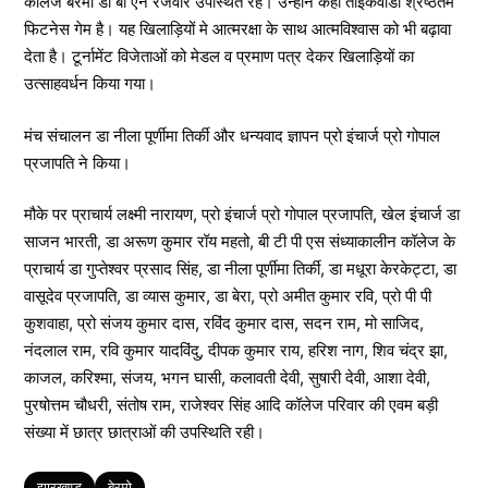
कॉलेज बेरमो डॉ बी एन रजवार उपस्थित रहे। उन्होने कहा ताईकवांडो श्रेष्ठतम
फिटनेस गेम है। यह खिलाड़ियों मे आत्मरक्षा के साथ आत्मविश्वास को भी बढ़ावा
देता है। टूर्नामेंट विजेताओं को मेडल व प्रमाण पत्र देकर खिलाड़ियों का
उत्साहवर्धन किया गया।
मंच संचालन डा नीला पूर्णीमा तिर्की और धन्यवाद ज्ञापन प्रो इंचार्ज प्रो गोपाल
प्रजापति ने किया।
मौके पर प्राचार्य लक्ष्मी नारायण, प्रो इंचार्ज प्रो गोपाल प्रजापति, खेल इंचार्ज डा
साजन भारती, डा अरूण कुमार रॉय महतो, बी टी पी एस संध्याकालीन कॉलेज के
प्राचार्य डा गुप्तेश्वर प्रसाद सिंह, डा नीला पूर्णीमा तिर्की, डा मधूरा केरकेट्टा, डा
वासूदेव प्रजापति, डा व्यास कुमार, डा बेरा, प्रो अमीत कुमार रवि, प्रो पी पी
कुशवाहा, प्रो संजय कुमार दास, रविंद कुमार दास, सदन राम, मो साजिद,
नंदलाल राम, रवि कुमार यादविंदु, दीपक कुमार राय, हरिश नाग, शिव चंद्र झा,
काजल, करिश्मा, संजय, भगन घासी, कलावती देवी, सुषारी देवी, आशा देवी,
पुरषोत्तम चौधरी, संतोष राम, राजेश्वर सिंह आदि कॉलेज परिवार की एवम बड़ी
संख्या में छात्र छात्राओं की उपस्थिति रही।
Tags
झारखण्ड
बेरमो