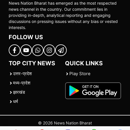
News Nation Bharat has emerged as the most respected
news channel in the country. Our commitment lies in
providing in-depth, analytical reporting and engaging
discussions on pressing issues without any bias or vested
interests.
FOLLOW US
TOP CITY NEWS
QUICK LINKS
उत्तर-प्रदेश
Play Store
मध्य-प्रदेश
झारखंड
धर्म
© 2026 News Nation Bharat
Home
|
About US
|
Contact Us
|
Policies
|
Terms and Conditions