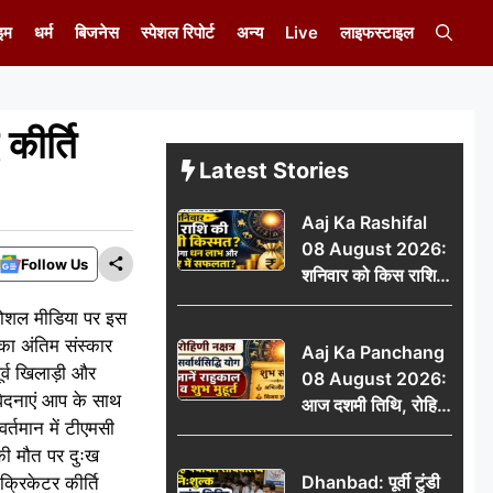
इम
धर्म
बिजनेस
स्पेशल रिपोर्ट
अन्य
Live
लाइफस्टाइल
कीर्ति
Latest Stories
Aaj Ka Rashifal
08 August 2026:
Follow Us
शनिवार को किस राशि
की चमकेगी किस्मत,
 सोशल मीडिया पर इस
किसे मिलेगा धन लाभ
का अंतिम संस्कार
Aaj Ka Panchang
और करियर में सफलता?
ूर्व खिलाड़ी और
08 August 2026:
वेदनाएं आप के साथ
आज दशमी तिथि, रोहिणी
र्तमान में टीएमसी
नक्षत्र और सर्वार्थसिद्धि
 की मौत पर दुःख
योग, जानें राहुकाल व
Dhanbad: पूर्वी टुंडी
्रिकेटर कीर्ति
शुभ मुहूर्त