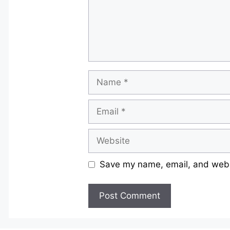
Name
Email
Website
Save my name, email, and websi