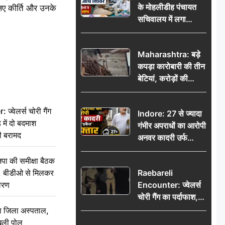
के मोहलीडीह पंचायत
लिए कीर्ति और उनके
सचिवालय में लगा
निःशुल्क स्वास्थ्य जांच
शिविर, सैकड़ों लोगों ने
Maharashtra: बड़े
उठाया लाभ
कपड़ा कारोबारी की तीन
बेटियां, करोड़ों की
कमाई… फिर भी पिता
अकेले: वृद्धाश्रम में गुजरे
वेलर्स चोरी गैंग
Indore: 27 से ज्यादा
अंतिम दिन, 5100 रुपये
 में दो बदमाश
गंभीर अपराधों का आरोपी
भेजकर कहा– अंतिम
ी बरामद
अनवर कादरी उर्फ
संस्कार कर दीजिए हम
‘डकैत’ गिरफ्तार, इंदौर
नहीं आ पाएंगे
की समीक्षा बैठक
पुलिस की बड़ी सफलता
थन, बीडीओ से मिलकर
Raebareli
वरण
Encounter: ज्वेलर्स
चोरी गैंग का पर्दाफाश,
पुलिस मुठभेड़ में दो
बा जिला अस्पताल,
बदमाश घायल, 12.80
ुली पोल