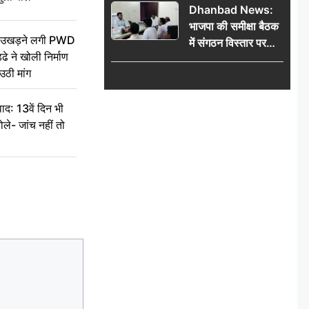
Dhanbad News:
किलो चांदी बरामद
भाजपा की समीक्षा बैठक
ें उखड़ने लगी PWD
में संगठन विस्तार पर
े ने खोली निर्माण
मंथन, बीडीओ से
उठी मांग
मिलकर सौंपा
जनसमस्याओं का विवरण
द: 13वें दिन भी
ले- जांच नहीं तो