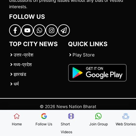
discussions on pressing issues without any bias or vested
interests.
FOLLOW US
TOP CITY NEWS
QUICK LINKS
उत्तर-प्रदेश
Play Store
मध्य-प्रदेश
झारखंड
धर्म
© 2026 News Nation Bharat
Home
|
About US
|
Contact Us
|
Policies
|
Terms and Conditions
Home
Follow Us
Short
Join Group
Web Stories
Videos