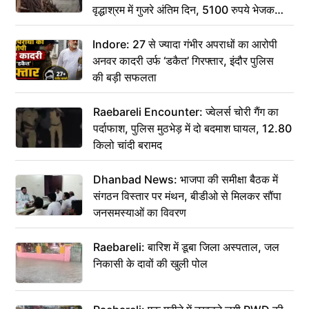
वृद्धाश्रम में गुजरे अंतिम दिन, 5100 रुपये भेजकर
कहा– अंतिम संस्कार कर दीजिए हम नहीं आ पाएंगे
Indore: 27 से ज्यादा गंभीर अपराधों का आरोपी
अनवर कादरी उर्फ ‘डकैत’ गिरफ्तार, इंदौर पुलिस
की बड़ी सफलता
Raebareli Encounter: ज्वेलर्स चोरी गैंग का
पर्दाफाश, पुलिस मुठभेड़ में दो बदमाश घायल, 12.80
किलो चांदी बरामद
Dhanbad News: भाजपा की समीक्षा बैठक में
संगठन विस्तार पर मंथन, बीडीओ से मिलकर सौंपा
जनसमस्याओं का विवरण
Raebareli: बारिश में डूबा जिला अस्पताल, जल
निकासी के दावों की खुली पोल