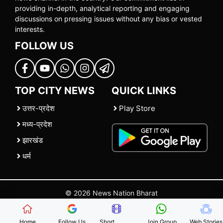
providing in-depth, analytical reporting and engaging
discussions on pressing issues without any bias or vested
interests.
FOLLOW US
TOP CITY NEWS
QUICK LINKS
उत्तर-प्रदेश
Play Store
मध्य-प्रदेश
झारखंड
धर्म
© 2026 News Nation Bharat
Home
|
About US
|
Contact Us
|
Policies
|
Terms and Conditions
Home
Follow Us
Short
Join Group
Web Stories