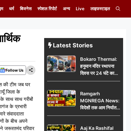
इम
धर्म
बिजनेस
स्पेशल रिपोर्ट
अन्य
Live
लाइफस्टाइल
आर्थिक
Latest Stories
Bokaro Thermal:
हनुमान मंदिर स्थापना
Follow Us
दिवस पर 24 घंटे का
अखंड हरि कीर्तन,
िस की टीम जब घर
भक्तिमय हुआ बोकारो
ायूँ जिला के
Ramgarh
थर्मल
े के साथ साथ गरीबों
MGNREGA News:
ागंज के प्रभारी
विदेशों तक आम निर्यात
मारे संवाददाता
का सफर, जिले ने
लोगों के बीच अपने
हासिल किया राज्य में
Aaj Ka Rashifal
 ने जरूरतमंद परिवार
प्रथम स्थान