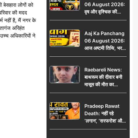
06 August 2026:
 बेसहारा लोगों को
वृष और वृश्चिक की
 परिवार की मदद
चमकेगी किस्मत, मेष-
नहीं है, मैं नगर के
तुला रहें सावधान
ातागंज अरिहंत
Aaj Ka Panchang
उच्च अधिकारियों ने
06 August 2026:
आज अष्टमी तिथि, भरणी
नक्षत्र और गंड योग का
संयोग, जानें शुभ मुहूर्त,
Raebareli News:
राहुकाल और दिनभर का
बाथरूम की दीवार बनी
पंचांग
मासूम की मौत का
कारण, खेलते-खेलते छह
वर्षीय बालक की दर्दनाक
Pradeep Rawat
मौत
Death: नहीं रहे
‘लगान’, ‘सरफरोश’ और
‘गजनी’ के मशहूर
अभिनेता प्रदीप रावत,