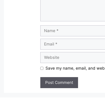
Name
Email
Website
Save my name, email, and websi