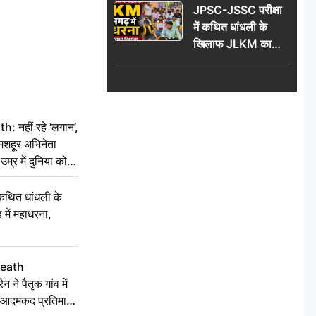
JPSC-JSSC परीक्षा
74 साल की उम्र में
में कथित धांधली के
दुनिया को कहा अलविदा
खिलाफ JLKM का
रामगढ़ में महाधरना,
सरकार पर साधा निशाना
नहीं रहे ‘लगान’,
मशहूर अभिनेता
म्र में दुनिया को
कथित धांधली के
ें महाधरना,
Death
ने पैतृक गांव में
की आदमकद प्रतिमा