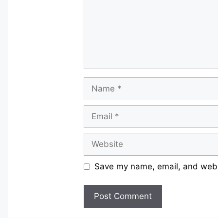
Name
Email
Website
Save my name, email, and websi