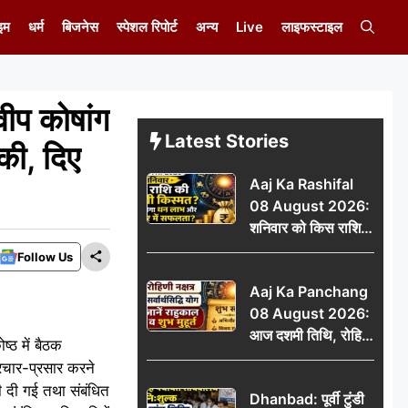
इम
धर्म
बिजनेस
स्पेशल रिपोर्ट
अन्य
Live
लाइफस्टाइल
ीप कोषांग
Latest Stories
 की, दिए
Aaj Ka Rashifal
08 August 2026:
शनिवार को किस राशि
की चमकेगी किस्मत,
Follow Us
किसे मिलेगा धन लाभ
Aaj Ka Panchang
और करियर में सफलता?
08 August 2026:
आज दशमी तिथि, रोहिणी
्ठ में बैठक
नक्षत्र और सर्वार्थसिद्धि
रचार-प्रसार करने
योग, जानें राहुकाल व
री दी गई तथा संबंधित
Dhanbad: पूर्वी टुंडी
शुभ मुहूर्त