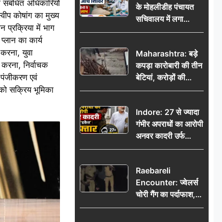
 संबंधित अधिकारियों
के मोहलीडीह पंचायत
्वीप कोषांग का मुख्य
सचिवालय में लगा
 प्रक्रिया में भाग
निःशुल्क स्वास्थ्य जांच
प्लान का कार्य
शिविर, सैकड़ों लोगों ने
 करना, युवा
Maharashtra: बड़े
उठाया लाभ
र करना, निर्वाचक
कपड़ा कारोबारी की तीन
त पंजीकरण एवं
बेटियां, करोड़ों की
कमाई… फिर भी पिता
 को सक्रिय भूमिका
अकेले: वृद्धाश्रम में गुजरे
Indore: 27 से ज्यादा
अंतिम दिन, 5100 रुपये
गंभीर अपराधों का आरोपी
भेजकर कहा– अंतिम
अनवर कादरी उर्फ
संस्कार कर दीजिए हम
‘डकैत’ गिरफ्तार, इंदौर
नहीं आ पाएंगे
पुलिस की बड़ी सफलता
Raebareli
Encounter: ज्वेलर्स
चोरी गैंग का पर्दाफाश,
पुलिस मुठभेड़ में दो
बदमाश घायल, 12.80