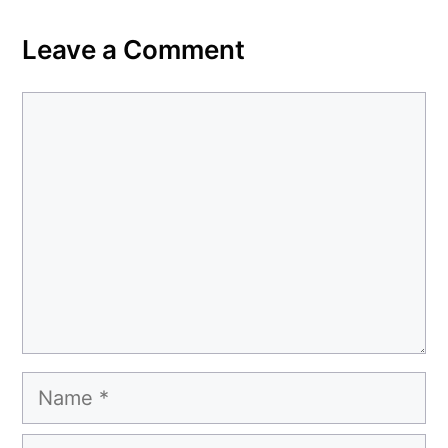
Leave a Comment
Comment
Name
Email