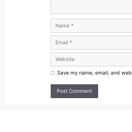
Name
Email
Website
Save my name, email, and websi