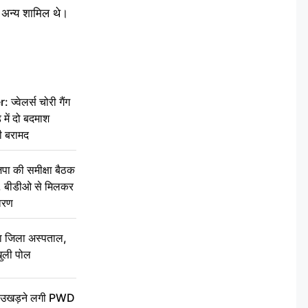
् अन्य शामिल थे।
वेलर्स चोरी गैंग
 में दो बदमाश
ी बरामद
की समीक्षा बैठक
थन, बीडीओ से मिलकर
वरण
बा जिला अस्पताल,
ुली पोल
ें उखड़ने लगी PWD