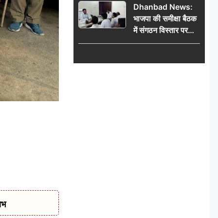
Dhanbad News:
किलो चांदी बरामद
भाजपा की समीक्षा बैठक
में संगठन विस्तार पर
मंथन, बीडीओ से
मिलकर सौंपा
जनसमस्याओं का विवरण
ाभ