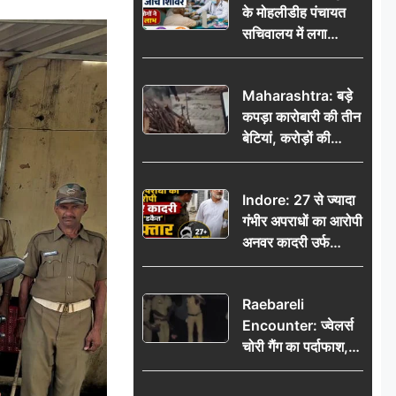
के मोहलीडीह पंचायत
सचिवालय में लगा
निःशुल्क स्वास्थ्य जांच
शिविर, सैकड़ों लोगों ने
Maharashtra: बड़े
उठाया लाभ
कपड़ा कारोबारी की तीन
बेटियां, करोड़ों की
कमाई… फिर भी पिता
अकेले: वृद्धाश्रम में गुजरे
Indore: 27 से ज्यादा
अंतिम दिन, 5100 रुपये
गंभीर अपराधों का आरोपी
भेजकर कहा– अंतिम
अनवर कादरी उर्फ
संस्कार कर दीजिए हम
‘डकैत’ गिरफ्तार, इंदौर
नहीं आ पाएंगे
पुलिस की बड़ी सफलता
Raebareli
Encounter: ज्वेलर्स
चोरी गैंग का पर्दाफाश,
पुलिस मुठभेड़ में दो
बदमाश घायल, 12.80