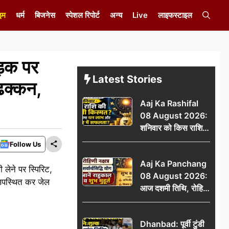
इम
धर्म
बिजनेस
स्पेशल रिपोर्ट
अन्य
Live
लाइफस्टाइल
ड़क पर
Latest Stories
ढक्कन,
Aaj Ka Rashifal
08 August 2026:
शनिवार को किस राशि
की चमकेगी किस्मत,
Follow Us
किसे मिलेगा धन लाभ
Aaj Ka Panchang
और करियर में सफलता?
लेने पर स्पिरिट,
08 August 2026:
 उपस्थित कर जेल
आज दशमी तिथि, रोहिणी
नक्षत्र और सर्वार्थसिद्धि
योग, जानें राहुकाल व
Dhanbad: पूर्वी टुंडी
शुभ मुहूर्त