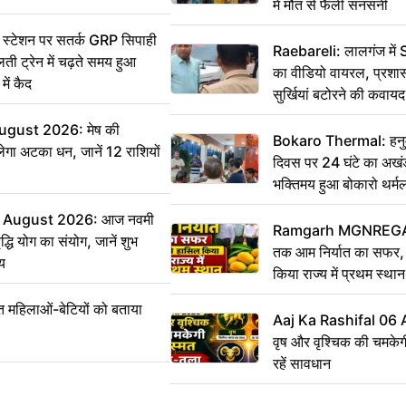
में मौत से फैली सनसनी
स्टेशन पर सतर्क GRP सिपाही
Raebareli: लालगंज में 
ी ट्रेन में चढ़ते समय हुआ
का वीडियो वायरल, प्रशा
ें कैद
सुर्खियां बटोरने की कवाय
ugust 2026: मेष की
Bokaro Thermal: हनुमा
ेगा अटका धन, जानें 12 राशियों
दिवस पर 24 घंटे का अखंड
भक्तिमय हुआ बोकारो थर्म
 August 2026: आज नवमी
Ramgarh MGNREGA N
्धि योग का संयोग, जानें शुभ
तक आम निर्यात का सफर, 
मय
किया राज्य में प्रथम स्थान
महिलाओं-बेटियों को बताया
Aaj Ka Rashifal 06
वृष और वृश्चिक की चमकेग
रहें सावधान