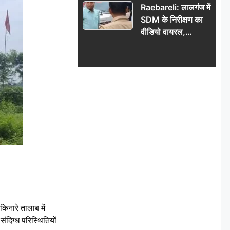
Raebareli: लालगंज में
SDM के निरीक्षण का
वीडियो वायरल,
प्रशासनिक सक्रियता
या सुर्खियां बटोरने की
कवायद?
ारे तालाब में
संदिग्ध परिस्थितियों