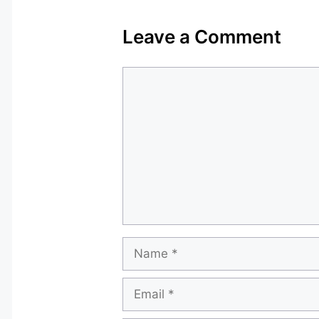
Leave a Comment
Comment
Name
Email