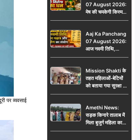
07 August 2026:
CCTV में कैद
मेष की चमकेगी किस्मत,
वृष को मिलेगा अटका
धन, जानें 12 राशियों का
Aaj Ka Panchang
हाल
07 August 2026:
आज नवमी तिथि,
कृतिका नक्षत्र और वृद्धि
योग का संयोग, जानें शुभ
Mission Shakti के
मुहूर्त, राहुकाल का सही
तहत महिलाओं-बेटियों
समय
को बताया गया सुरक्षा के
अधिकार
री पर व्यवसाई
Amethi News:
सड़क किनारे तालाब में
मिला बुजुर्ग महिला का
शव, संदिग्ध परिस्थितियों
में मौत से फैली सनसनी