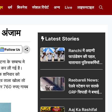
इम
धर्म
बिजनेस
स्पेशल रिपोर्ट
अन्य
Live
लाइफस्टाइल
ा अंजाम
Latest Stories
Follow Us
Ranchi में अदाणी
फाउंडेशन की पहल,
टना के सम्बन्ध मे
यातायात पुलिसकर्मियों
ी कर ली गई है।
को वितरित किए गए छाते
 कि शनिवार को
Raebareli News:
ादव ताला खोला तो
रेलवे स्टेशन पर सतर्क
हजार 760 रुपए गायब
GRP सिपाही ने बचाई
महिला की जान, चलती
ट्रेन में चढ़ते समय हुआ
Aaj Ka Rashifal
हादसा टला; घटना