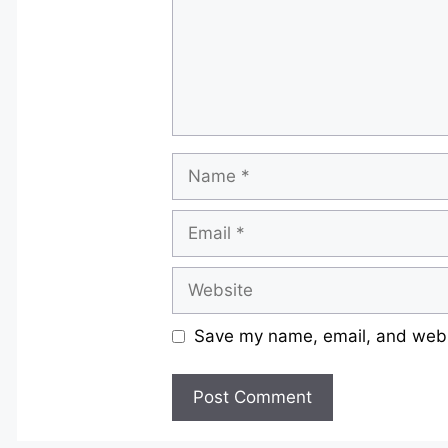
Name
Email
Website
Save my name, email, and websi