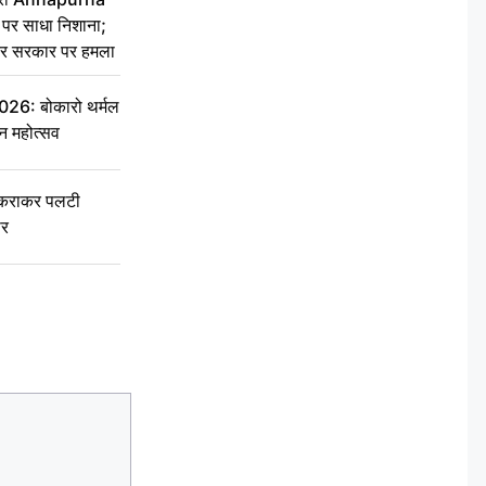
र साधा निशाना;
ेकर सरकार पर हमला
6: बोकारो थर्मल
वन महोत्सव
टकराकर पलटी
ार