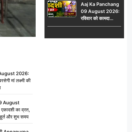
Aaj Ka Panchang
योग
09 August 2026:
रविवार को कामदा
एकादशी का व्रत, जानें
राहु काल, अभिजीत मुहूर्त
और शुभ समय
 August 2026:
सेगी मां लक्ष्मी की
ग
9 August
 एकादशी का व्रत,
ुहूर्त और शुभ समय
 मंत्री Annapurna