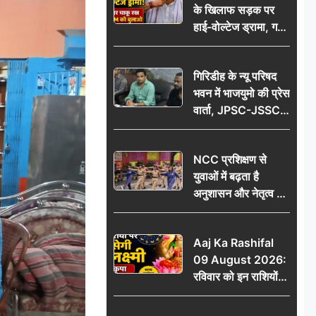
के खिलाफ सड़क पर
आभार
हाई-वोल्टेज ड्रामा, गर्दन
पर चाकू रख बोला- CM
को बुलाओ; Video
गिरिडीह के न्यू परिषद
वायरल
भवन में भाजयुमो की प्रेस
वार्ता, JPSC-JSSC
पेपर लीक के विरोध में
10 अगस्त को
NCC प्रशिक्षण से
विधानसभा घेराव का
युवाओं में बढ़ता है
ऐलान
अनुशासन और नेतृत्व का
गुण: डॉ. जी.एन. खान
Aaj Ka Rashifal
09 August 2026:
रविवार को इन राशियों
पर बरसेगी मां लक्ष्मी की
कृपा, धन लाभ के बनेंगे