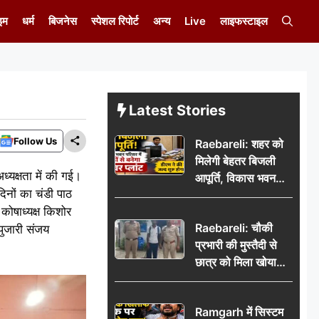
इम
धर्म
बिजनेस
स्पेशल रिपोर्ट
अन्य
Live
लाइफस्टाइल
Latest Stories
Follow Us
Raebareli: शहर को
मिलेगी बेहतर बिजली
्यक्षता में की गई।
आपूर्ति, विकास भवन
िनों का चंडी पाठ
परिसर में करोड़ों से
कोषाध्यक्ष किशोर
बनेगा पावर प्लांट
Raebareli: चौकी
 पुजारी संजय
प्रभारी की मुस्तैदी से
छात्र को मिला खोया
बैग, जरूरी दस्तावेज
सुरक्षित पाकर छात्र ने
Ramgarh में सिस्टम
पुलिस टीम का जताया