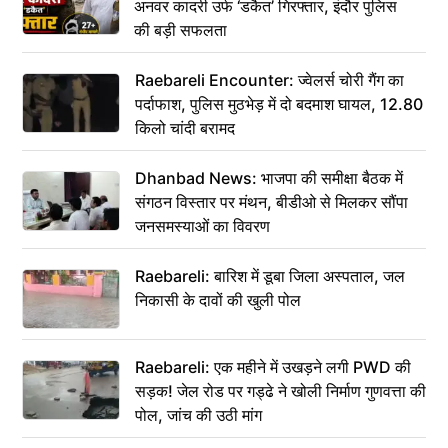
अनवर कादरी उर्फ ‘डकैत’ गिरफ्तार, इंदौर पुलिस
की बड़ी सफलता
Raebareli Encounter: ज्वेलर्स चोरी गैंग का
पर्दाफाश, पुलिस मुठभेड़ में दो बदमाश घायल, 12.80
किलो चांदी बरामद
Dhanbad News: भाजपा की समीक्षा बैठक में
संगठन विस्तार पर मंथन, बीडीओ से मिलकर सौंपा
जनसमस्याओं का विवरण
Raebareli: बारिश में डूबा जिला अस्पताल, जल
निकासी के दावों की खुली पोल
Raebareli: एक महीने में उखड़ने लगी PWD की
सड़क! जेल रोड पर गड्ढे ने खोली निर्माण गुणवत्ता की
पोल, जांच की उठी मांग