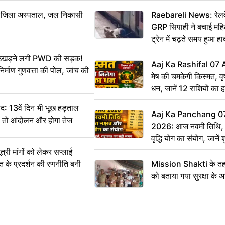
बा जिला अस्पताल, जल निकासी
Raebareli News: रेलवे 
GRP सिपाही ने बचाई मह
ट्रेन में चढ़ते समय हुआ 
CCTV में कैद
ं उखड़ने लगी PWD की सड़क!
Aaj Ka Rashifal 07
िर्माण गुणवत्ता की पोल, जांच की
मेष की चमकेगी किस्मत, व
धन, जानें 12 राशियों का 
: 13वें दिन भी भूख हड़ताल
Aaj Ka Panchang 0
ीं तो आंदोलन और होगा तेज
2026: आज नवमी तिथि, क
वृद्धि योग का संयोग, जानें श
का सही समय
ी मांगों को लेकर सप्लाई
्त के प्रदर्शन की रणनीति बनी
Mission Shakti के तहत
को बताया गया सुरक्षा के 