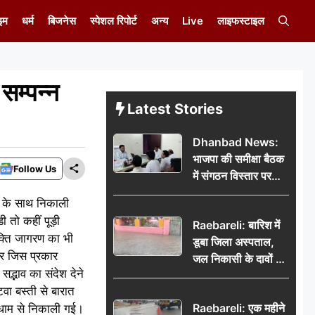
इम
धर्म
बिजनेस
स्पेशल रिपोर्ट
अन्य
Live
लाइफस्टाइल
 सम्पन्न
Latest Stories
Dhanbad News:
भाजपा की समीक्षा बैठक
Follow Us
में संगठन विस्तार पर
मंथन, बीडीओ से
जे के साथ निकाली
मिलकर सौंपा
ी तो कहीं पूड़ी
Raebareli: बारिश में
जनसमस्याओं का विवरण
भक्ति जागरण का भी
डूबा जिला अस्पताल,
र जिस प्रकार
जल निकासी के दावों की
्भाव का संदेश देने
खुली पोल
वा बस्ती से बारात
Raebareli: एक महीने
ूमधाम से निकाली गई।