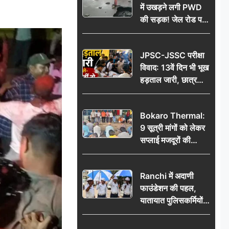
में उखड़ने लगी PWD
की सड़क! जेल रोड पर
गड्ढे ने खोली निर्माण
गुणवत्ता की पोल, जांच
JPSC-JSSC परीक्षा
की उठी मांग
विवाद: 13वें दिन भी भूख
हड़ताल जारी, छात्र
बोले- जांच नहीं तो
आंदोलन और होगा तेज
Bokaro Thermal:
9 सूत्री मांगों को लेकर
सप्लाई मजदूरों की
हुंकार, 12 अगस्त के
प्रदर्शन की रणनीति बनी
Ranchi में अदाणी
फाउंडेशन की पहल,
यातायात पुलिसकर्मियों
को वितरित किए गए छाते