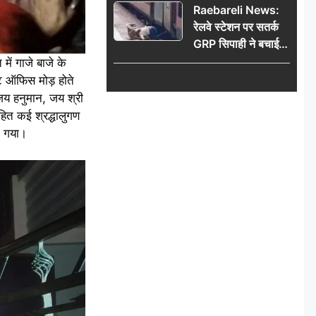
Raebareli News:
रेलवे स्टेशन पर सतर्क
GRP सिपाही ने बचाई
महिला की जान, चलती
में गाजे बाजे के
ट्रेन में चढ़ते समय हुआ
्ट ऑफिस मोड़ होते
हादसा टला; घटना
 जय हनुमान, जय श्री
CCTV में कैद
सहित कई श्रद्धालुगण
या गया।