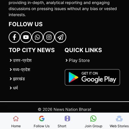
providing in-depth, analytical reporting and engaging
discussions on pressing issues without any bias or vested
interests.
FOLLOW US
TOP CITY NEWS
QUICK LINKS
उत्तर-प्रदेश
Play Store
मध्य-प्रदेश
झारखंड
धर्म
© 2026 News Nation Bharat
Home
|
About US
|
Contact Us
|
Policies
|
Terms and Conditions
Home
Follow Us
Short
Join Group
Web Stories