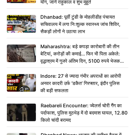
योग, जानें राहुकाल व शुभ मुहूर्त
Dhanbad: पूर्वी टुंडी के मोहलीडीह पंचायत
सचिवालय में लगा निःशुल्क स्वास्थ्य जांच शिविर,
सैकड़ों लोगों ने उठाया लाभ
Maharashtra: बड़े कपड़ा कारोबारी की तीन
बेटियां, करोड़ों की कमाई… फिर भी पिता अकेले:
वृद्धाश्रम में गुजरे अंतिम दिन, 5100 रुपये भेजकर
कहा– अंतिम संस्कार कर दीजिए हम नहीं आ पाएंगे
Indore: 27 से ज्यादा गंभीर अपराधों का आरोपी
अनवर कादरी उर्फ ‘डकैत’ गिरफ्तार, इंदौर पुलिस
की बड़ी सफलता
Raebareli Encounter: ज्वेलर्स चोरी गैंग का
पर्दाफाश, पुलिस मुठभेड़ में दो बदमाश घायल, 12.80
किलो चांदी बरामद
Dhanbad News: भाजपा की समीक्षा बैठक में