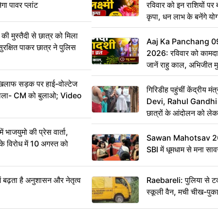
ेगा पावर प्लांट
रविवार को इन राशियों पर बर
कृपा, धन लाभ के बनेंगे यो
ी मुस्तैदी से छात्र को मिला
Aaj Ka Panchang 0
ुरक्षित पाकर छात्र ने पुलिस
2026: रविवार को कामदा
जानें राहु काल, अभिजीत म
िलाफ सड़क पर हाई-वोल्टेज
गिरिडीह पहुंचीं केंद्रीय
ख बोला- CM को बुलाओ; Video
Devi, Rahul Gandhi प
छात्रों के आंदोलन को ल
ं भाजयुमो की प्रेस वार्ता,
Sawan Mahotsav 202
विरोध में 10 अगस्त को
SBI में धूमधाम से मना सा
ं बढ़ता है अनुशासन और नेतृत्व
Raebareli: पुलिया से 
स्कूली वैन, मची चीख-पुक