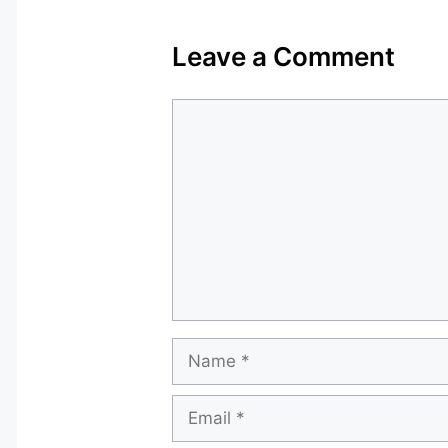
Leave a Comment
Comment
Name
Email