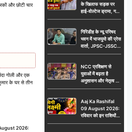
के खिलाफ सड़क पर
आभार
्रकों और छोटी चार
हाई-वोल्टेज ड्रामा, गर्दन
पर चाकू रख बोला- CM
को बुलाओ; Video
गिरिडीह के न्यू परिषद
वायरल
भवन में भाजयुमो की प्रेस
वार्ता, JPSC-JSSC
पेपर लीक के विरोध में
10 अगस्त को
NCC प्रशिक्षण से
विधानसभा घेराव का
युवाओं में बढ़ता है
ऐलान
िंदा गोली और एक
अनुशासन और नेतृत्व का
ुमार के घर से तीन
गुण: डॉ. जी.एन. खान
Aaj Ka Rashifal
09 August 2026:
रविवार को इन राशियों
पर बरसेगी मां लक्ष्मी की
 August 2026:
कृपा, धन लाभ के बनेंगे