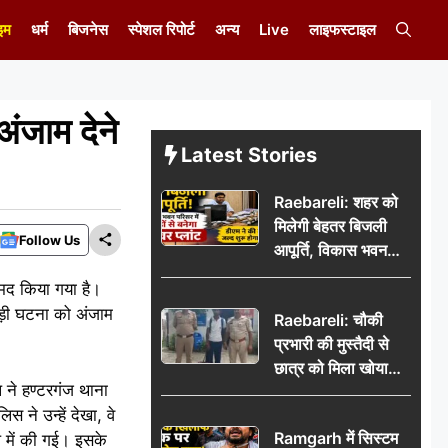
इम
धर्म
बिजनेस
स्पेशल रिपोर्ट
अन्य
Live
लाइफस्टाइल
ंजाम देने
Latest Stories
Raebareli: शहर को
मिलेगी बेहतर बिजली
Follow Us
आपूर्ति, विकास भवन
परिसर में करोड़ों से
ामद किया गया है।
बनेगा पावर प्लांट
ड़ी घटना को अंजाम
Raebareli: चौकी
प्रभारी की मुस्तैदी से
छात्र को मिला खोया
 ने हण्टरगंज थाना
बैग, जरूरी दस्तावेज
 ने उन्हें देखा, वे
सुरक्षित पाकर छात्र ने
Ramgarh में सिस्टम
प में की गई। इसके
पुलिस टीम का जताया