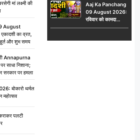
सेगी मां लक्ष्मी की
Aaj Ka Panchang
योग
ग
09 August 2026:
रविवार को कामदा
9 August
एकादशी का व्रत, जानें
 एकादशी का व्रत,
राहु काल, अभिजीत मुहूर्त
ुहूर्त और शुभ समय
और शुभ समय
 मंत्री Annapurna
र साधा निशाना;
ेकर सरकार पर हमला
6: बोकारो थर्मल
वन महोत्सव
टकराकर पलटी
ार