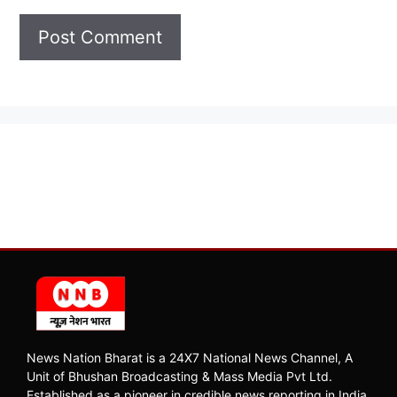
News Nation Bharat is a 24X7 National News Channel, A
Unit of Bhushan Broadcasting & Mass Media Pvt Ltd.
Established as a pioneer in credible news reporting in India,