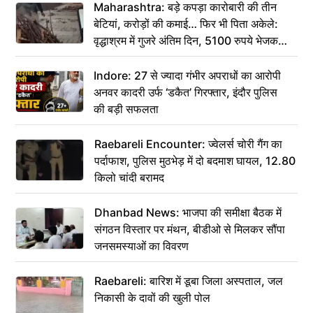
Maharashtra: बड़े कपड़ा कारोबारी की तीन
बेटियां, करोड़ों की कमाई… फिर भी पिता अकेले:
वृद्धाश्रम में गुजरे अंतिम दिन, 5100 रुपये भेजकर
कहा– अंतिम संस्कार कर दीजिए हम नहीं आ पाएंगे
Indore: 27 से ज्यादा गंभीर अपराधों का आरोपी
अनवर कादरी उर्फ ‘डकैत’ गिरफ्तार, इंदौर पुलिस
की बड़ी सफलता
Raebareli Encounter: ज्वेलर्स चोरी गैंग का
पर्दाफाश, पुलिस मुठभेड़ में दो बदमाश घायल, 12.80
किलो चांदी बरामद
Dhanbad News: भाजपा की समीक्षा बैठक में
संगठन विस्तार पर मंथन, बीडीओ से मिलकर सौंपा
जनसमस्याओं का विवरण
Raebareli: बारिश में डूबा जिला अस्पताल, जल
निकासी के दावों की खुली पोल