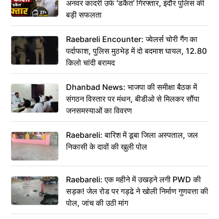
अनवर कादरी उर्फ ‘डकैत’ गिरफ्तार, इंदौर पुलिस की
बड़ी सफलता
Raebareli Encounter: ज्वेलर्स चोरी गैंग का
पर्दाफाश, पुलिस मुठभेड़ में दो बदमाश घायल, 12.80
किलो चांदी बरामद
Dhanbad News: भाजपा की समीक्षा बैठक में
संगठन विस्तार पर मंथन, बीडीओ से मिलकर सौंपा
जनसमस्याओं का विवरण
Raebareli: बारिश में डूबा जिला अस्पताल, जल
निकासी के दावों की खुली पोल
Raebareli: एक महीने में उखड़ने लगी PWD की
सड़क! जेल रोड पर गड्ढे ने खोली निर्माण गुणवत्ता की
पोल, जांच की उठी मांग