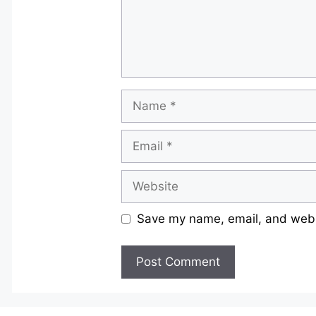
Name
Email
Website
Save my name, email, and websi