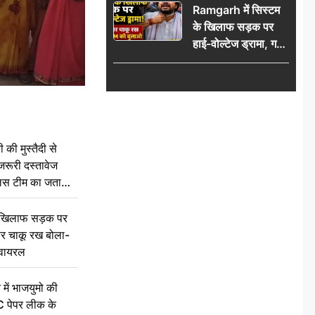
Ramgarh में सिस्टम
पुलिस टीम का जताया
के खिलाफ सड़क पर
आभार
हाई-वोल्टेज ड्रामा, गर्दन
पर चाकू रख बोला- CM
को बुलाओ; Video
वायरल
की मुस्तैदी से
जरूरी दस्तावेज
ुलिस टीम का जताया
 खिलाफ सड़क पर
 पर चाकू रख बोला-
वायरल
 में भाजयुमो की
C पेपर लीक के