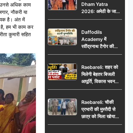
Dham Yatra
लाए उनसे अधिक काम
2026: अमेठी के जायस
ोजगार, नौकरी या
से बाबा बैद्यनाथ धाम के
क है। अंत में
लिए रवाना हुआ कांवरियों
 है, हम भी काम कर
Daffodils
का दूसरा जत्था
 रीता कुमारी सहित
Academy में
रवींद्रनाथ टैगोर की
85वीं पुण्यतिथि मनाई
गई, शिक्षकों ने दी
Raebareli: शहर को
श्रद्धांजलि
मिलेगी बेहतर बिजली
आपूर्ति, विकास भवन
परिसर में करोड़ों से
बनेगा पावर प्लांट
Raebareli: चौकी
प्रभारी की मुस्तैदी से
छात्र को मिला खोया
बैग, जरूरी दस्तावेज
सुरक्षित पाकर छात्र ने