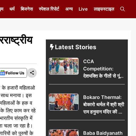
इम
धर्म
बिजनेस
स्पेशल रिपोर्ट
अन्य
Live
लाइफस्टाइल
राष्ट्रीय
Latest Stories
CCA
Competition:
Follow Us
देशभक्ति के गीतों से गूंजा
डीएवी कथारा, लोक
यत के हजारों महिलाओ
नृत्य और नृत्य-नाटिका ने
के साथ मनाया। इस
Bokaro Thermal:
बांधा समां
ं महिलाओं के हक व
बोकारो थर्मल में श्री श्री
 के लिए काम कर रहे
राम हनुमान मंदिर की नई
ारतीय संस्कृति में
कमेटी गठित, बाबूलाल
ोता चला जा रहा है।
गिरि फिर बने अध्यक्ष
Baba Baidyanath
ियों को पुरुषों के